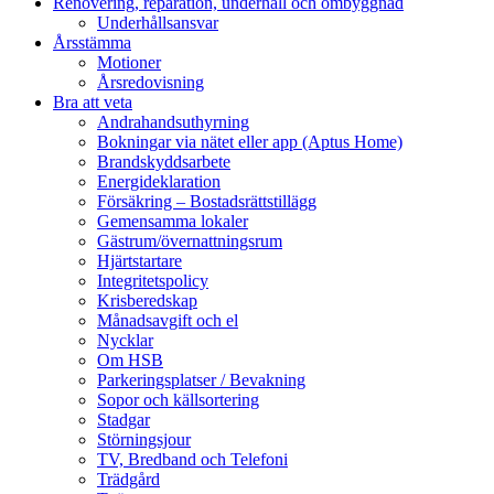
Renovering, reparation, underhåll och ombyggnad
Underhållsansvar
Årsstämma
Motioner
Årsredovisning
Bra att veta
Andrahandsuthyrning
Bokningar via nätet eller app (Aptus Home)
Brandskyddsarbete
Energideklaration
Försäkring – Bostadsrättstillägg
Gemensamma lokaler
Gästrum/övernattningsrum
Hjärtstartare
Integritetspolicy
Krisberedskap
Månadsavgift och el
Nycklar
Om HSB
Parkeringsplatser / Bevakning
Sopor och källsortering
Stadgar
Störningsjour
TV, Bredband och Telefoni
Trädgård