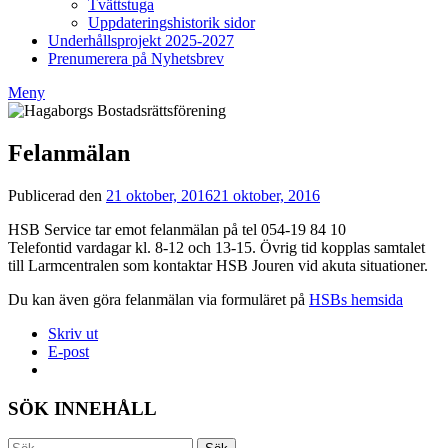
Tvättstuga
Uppdateringshistorik sidor
Underhållsprojekt 2025-2027
Prenumerera på Nyhetsbrev
Meny
Felanmälan
Publicerad den
21 oktober, 2016
21 oktober, 2016
av
Styrelsen
HSB Service tar emot felanmälan på tel 054-19 84 10
BRF
Telefontid vardagar kl. 8-12 och 13-15. Övrig tid kopplas samtalet
Hagaborg
till Larmcentralen som kontaktar HSB Jouren vid akuta situationer.
Du kan även göra felanmälan via formuläret på
HSBs hemsida
Skriv ut
E-post
SÖK INNEHÅLL
Sök