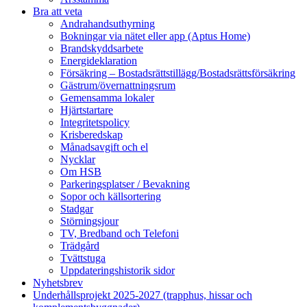
Bra att veta
Andrahandsuthyrning
Bokningar via nätet eller app (Aptus Home)
Brandskyddsarbete
Energideklaration
Försäkring – Bostadsrättstillägg/Bostadsrättsförsäkring
Gästrum/övernattningsrum
Gemensamma lokaler
Hjärtstartare
Integritetspolicy
Krisberedskap
Månadsavgift och el
Nycklar
Om HSB
Parkeringsplatser / Bevakning
Sopor och källsortering
Stadgar
Störningsjour
TV, Bredband och Telefoni
Trädgård
Tvättstuga
Uppdateringshistorik sidor
Nyhetsbrev
Underhållsprojekt 2025-2027 (trapphus, hissar och