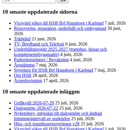
efter:
10 senaste uppdaterade sidorna
Vicevärd sökes till HSB Brf Hagaborg i Karlstad
7 juli, 2026
Renovering, reparation, underhåll och ombyggnad
30 juni,
2026
Trädgård
21 juni, 2026
TV, Bredband och Telefoni
6 juni, 2026
Underhållsprojekt 2025-2027 (trapphus, hissar och
komplementsbyggnader)
4 juni, 2026
Parkeringsplatser / Bevakning
4 juni, 2026
Årsstämma
7 maj, 2026
Styrelsen för HSB Brf Hagaborg i Karlstad
7 maj, 2026
Om HSB
28 april, 2026
Årsredovisning
17 april, 2026
10 senaste uppdaterade inläggen
Grillkväll 2026-07-29
25 juli, 2026
Dialogmöte 2026-07-22
25 juli, 2026
Nyhetsbrev, inbjudan till dialogmöte och ändrad
tömningsintervall av sopkärlen
25 juli, 2026
Hiss- och trapphusrenoveringar v28
25 juli, 2026
Vicevärd sökes till HSB Brf Hagaborg i Karlstad
1 juli, 2026