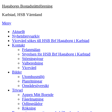
Hoppa
Hagaborgs Bostadsrättsförening
till
Karlstad, HSB Värmland
innehåll
Meny
Aktuellt
Nyhetsbrevsarkiv
Vicevärd sökes till HSB Brf Hagaborg i Karlstad
Kontakt
Felanmälan
Styrelsen för HSB Brf Hagaborg i Karlstad
Störningsjour
Valberedning
Vicevärd
Bilder
Utomhusmiljö
Planritningar
Områdesöversikt
Trivsel
Appen Mitt Boende
Fågelmatning
Odlingslådor
Rökning