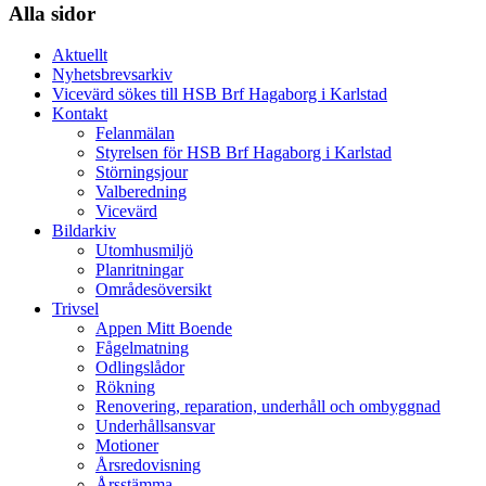
Alla sidor
Aktuellt
Nyhetsbrevsarkiv
Vicevärd sökes till HSB Brf Hagaborg i Karlstad
Kontakt
Felanmälan
Styrelsen för HSB Brf Hagaborg i Karlstad
Störningsjour
Valberedning
Vicevärd
Bildarkiv
Utomhusmiljö
Planritningar
Områdesöversikt
Trivsel
Appen Mitt Boende
Fågelmatning
Odlingslådor
Rökning
Renovering, reparation, underhåll och ombyggnad
Underhållsansvar
Motioner
Årsredovisning
Årsstämma