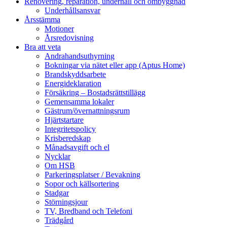
Renovering, reparation, underhåll och ombyggnad
Underhållsansvar
Årsstämma
Motioner
Årsredovisning
Bra att veta
Andrahandsuthyrning
Bokningar via nätet eller app (Aptus Home)
Brandskyddsarbete
Energideklaration
Försäkring – Bostadsrättstillägg
Gemensamma lokaler
Gästrum/övernattningsrum
Hjärtstartare
Integritetspolicy
Krisberedskap
Månadsavgift och el
Nycklar
Om HSB
Parkeringsplatser / Bevakning
Sopor och källsortering
Stadgar
Störningsjour
TV, Bredband och Telefoni
Trädgård