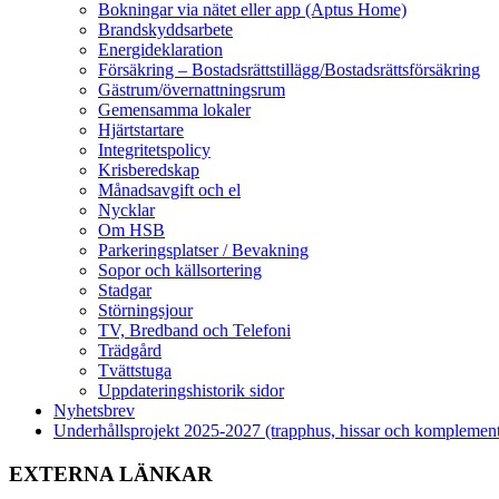
Bokningar via nätet eller app (Aptus Home)
Brandskyddsarbete
Energideklaration
Försäkring – Bostadsrättstillägg/Bostadsrättsförsäkring
Gästrum/övernattningsrum
Gemensamma lokaler
Hjärtstartare
Integritetspolicy
Krisberedskap
Månadsavgift och el
Nycklar
Om HSB
Parkeringsplatser / Bevakning
Sopor och källsortering
Stadgar
Störningsjour
TV, Bredband och Telefoni
Trädgård
Tvättstuga
Uppdateringshistorik sidor
Nyhetsbrev
Underhållsprojekt 2025-2027 (trapphus, hissar och komplemen
EXTERNA LÄNKAR