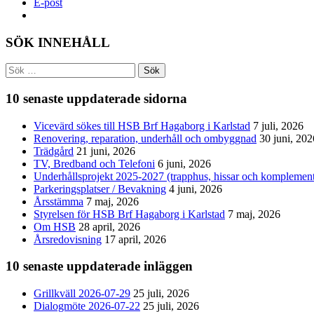
E-post
SÖK INNEHÅLL
Sök
efter:
10 senaste uppdaterade sidorna
Vicevärd sökes till HSB Brf Hagaborg i Karlstad
7 juli, 2026
Renovering, reparation, underhåll och ombyggnad
30 juni, 202
Trädgård
21 juni, 2026
TV, Bredband och Telefoni
6 juni, 2026
Underhållsprojekt 2025-2027 (trapphus, hissar och komplemen
Parkeringsplatser / Bevakning
4 juni, 2026
Årsstämma
7 maj, 2026
Styrelsen för HSB Brf Hagaborg i Karlstad
7 maj, 2026
Om HSB
28 april, 2026
Årsredovisning
17 april, 2026
10 senaste uppdaterade inläggen
Grillkväll 2026-07-29
25 juli, 2026
Dialogmöte 2026-07-22
25 juli, 2026