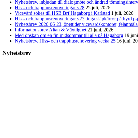
Nyhetsbrev, inbjudan till dialogmöte och ändrad tömningsinterv
Hiss- och trapphusrenoveringar v28
25 juli, 2026
Vicevärd sökes till HSB Brf Hagaborg i Karlstad
1 juli, 2026
Hiss- och trapphusrenoveringar v27, inga släpkärror på hyrd p-p
Nyhetsbrev 2026-06-23, öpettider vicevärdskontoret, felanmäl
Informationsbrev Altan & Växtlighet
21 juni, 2026
Med önskan om en fin midsommar till alla på Hagaborg
19 jun
Nyhetsbrev, Hiss- och trapphusrenovering vecka 25
16 juni, 2
Nyhetsbrev