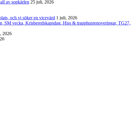
all av sopkärlen
25 juli, 2026
lats, och vi söker en vicevärd
1 juli, 2026
an, SM vecka, Krisberedskapsdag, Hiss & trapphusrenoveringar, TG27,
i, 2026
026