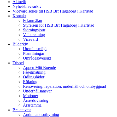
Aktuellt
Nyhetsbrevsarkiv
Vicevärd sökes till HSB Brf Hagaborg i Karlstad
Kontakt
Felanmälan
Styrelsen för HSB Brf Hagaborg i Karlstad
Störningsjour
Valberedning
Vicevärd
Bildarkiv
Utomhusmiljö
Planritningar
Områdesöversikt
Trivsel
Appen Mitt Boende
Fågelmatning
Odlingslådor
Rökning
Renovering, reparation, underhåll och ombyggnad
Underhållsansvar
Motioner
Årsredovisning
Årsstämma
Bra att veta
Andrahandsuthyrning