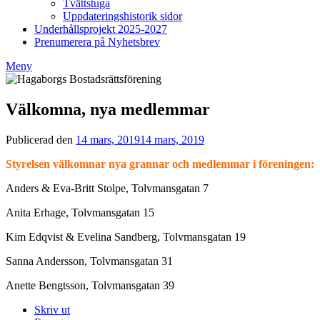
Tvättstuga
Uppdateringshistorik sidor
Underhållsprojekt 2025-2027
Prenumerera på Nyhetsbrev
Meny
Välkomna, nya medlemmar
Publicerad den
14 mars, 2019
14 mars, 2019
av
Styrelsen
Styrelsen välkomnar nya grannar och medlemmar i föreningen:
BRF
Hagaborg
Anders & Eva-Britt Stolpe, Tolvmansgatan 7
Anita Erhage, Tolvmansgatan 15
Kim Edqvist & Evelina Sandberg, Tolvmansgatan 19
Sanna Andersson, Tolvmansgatan 31
Anette Bengtsson, Tolvmansgatan 39
Skriv ut