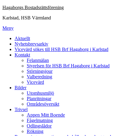
Hoppa
Hagaborgs Bostadsrättsförening
till
Karlstad, HSB Värmland
innehåll
Meny
Aktuellt
Nyhetsbrevsarkiv
Vicevärd sökes till HSB Brf Hagaborg i Karlstad
Kontakt
Felanmälan
Styrelsen för HSB Brf Hagaborg i Karlstad
Störningsjour
Valberedning
Vicevärd
Bilder
Utomhusmiljö
Planritningar
Områdesöversikt
Trivsel
Appen Mitt Boende
Fågelmatning
Odlingslådor
Rökning