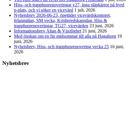
Hiss- och trapphusrenoveringar v27, inga släpkärror på hyrd
p-plats, och vi söker en vicevärd
1 juli, 2026
Nyhetsbrev 2026-06-23, öpettider vicevärdskontoret,
felanmälan, SM vecka, Krisberedskapsdag, Hiss &
trapphusrenoveringar, TG27, vicevärden
23 juni, 2026
Informationsbrev Altan & Växtlighet
21 juni, 2026
Med önskan om en fin midsommar till alla på Hagaborg
19
juni, 2026
Nyhetsbrev, Hiss- och trapphusrenovering vecka 25
16 juni,
2026
Nyhetsbrev