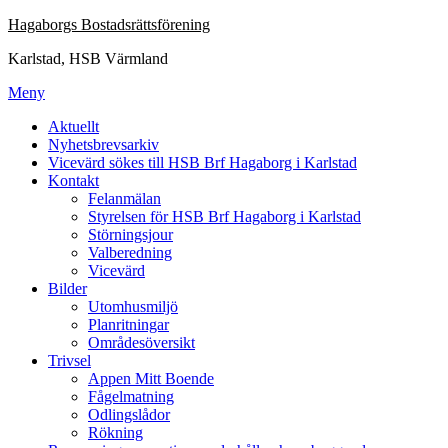
Hoppa
Hagaborgs Bostadsrättsförening
till
Karlstad, HSB Värmland
innehåll
Meny
Aktuellt
Nyhetsbrevsarkiv
Vicevärd sökes till HSB Brf Hagaborg i Karlstad
Kontakt
Felanmälan
Styrelsen för HSB Brf Hagaborg i Karlstad
Störningsjour
Valberedning
Vicevärd
Bilder
Utomhusmiljö
Planritningar
Områdesöversikt
Trivsel
Appen Mitt Boende
Fågelmatning
Odlingslådor
Rökning