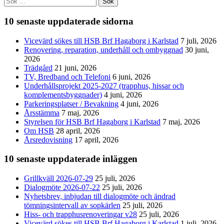
efter:
10 senaste uppdaterade sidorna
Vicevärd sökes till HSB Brf Hagaborg i Karlstad
7 juli, 2026
Renovering, reparation, underhåll och ombyggnad
30 juni,
2026
Trädgård
21 juni, 2026
TV, Bredband och Telefoni
6 juni, 2026
Underhållsprojekt 2025-2027 (trapphus, hissar och
komplementsbyggnader)
4 juni, 2026
Parkeringsplatser / Bevakning
4 juni, 2026
Årsstämma
7 maj, 2026
Styrelsen för HSB Brf Hagaborg i Karlstad
7 maj, 2026
Om HSB
28 april, 2026
Årsredovisning
17 april, 2026
10 senaste uppdaterade inläggen
Grillkväll 2026-07-29
25 juli, 2026
Dialogmöte 2026-07-22
25 juli, 2026
Nyhetsbrev, inbjudan till dialogmöte och ändrad
tömningsintervall av sopkärlen
25 juli, 2026
Hiss- och trapphusrenoveringar v28
25 juli, 2026
Vicevärd sökes till HSB Brf Hagaborg i Karlstad
1 juli, 2026