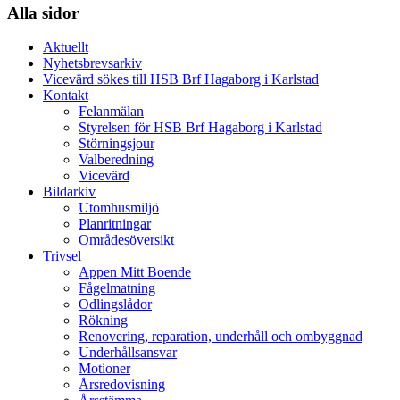
Alla sidor
Aktuellt
Nyhetsbrevsarkiv
Vicevärd sökes till HSB Brf Hagaborg i Karlstad
Kontakt
Felanmälan
Styrelsen för HSB Brf Hagaborg i Karlstad
Störningsjour
Valberedning
Vicevärd
Bildarkiv
Utomhusmiljö
Planritningar
Områdesöversikt
Trivsel
Appen Mitt Boende
Fågelmatning
Odlingslådor
Rökning
Renovering, reparation, underhåll och ombyggnad
Underhållsansvar
Motioner
Årsredovisning