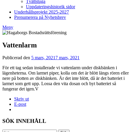
Tvättstuga
Uppdateringshistorik sidor
Underhållsprojekt 2025-2027
Prenumerera på Nyhetsbrev
Meny
Vattenlarm
Publicerad den
5 mars, 2021
7 mars, 2021
av
Styrelsen
För ett tag sedan installerade vi vattenlarm under diskbänken i
BRF
lägenheterna. Om larmet piper, kolla om det är blött längs rören eller
Hagaborg
nere på botten av diskbänken. Är det inte blött, då är det batteriet i
larmet som gett upp. Lossa den vita dosan och byt batteriet så
fungerar det igen.V
Skriv ut
E-post
SÖK INNEHÅLL
Sök