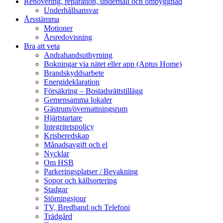
Renovering, reparation, underhåll och ombyggnad
Underhållsansvar
Årsstämma
Motioner
Årsredovisning
Bra att veta
Andrahandsuthyrning
Bokningar via nätet eller app (Aptus Home)
Brandskyddsarbete
Energideklaration
Försäkring – Bostadsrättstillägg
Gemensamma lokaler
Gästrum/övernattningsrum
Hjärtstartare
Integritetspolicy
Krisberedskap
Månadsavgift och el
Nycklar
Om HSB
Parkeringsplatser / Bevakning
Sopor och källsortering
Stadgar
Störningsjour
TV, Bredband och Telefoni
Trädgård