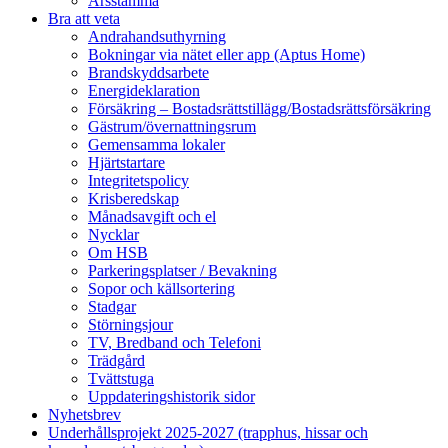
Årsstämma
Bra att veta
Andrahandsuthyrning
Bokningar via nätet eller app (Aptus Home)
Brandskyddsarbete
Energideklaration
Försäkring – Bostadsrättstillägg/Bostadsrättsförsäkring
Gästrum/övernattningsrum
Gemensamma lokaler
Hjärtstartare
Integritetspolicy
Krisberedskap
Månadsavgift och el
Nycklar
Om HSB
Parkeringsplatser / Bevakning
Sopor och källsortering
Stadgar
Störningsjour
TV, Bredband och Telefoni
Trädgård
Tvättstuga
Uppdateringshistorik sidor
Nyhetsbrev
Underhållsprojekt 2025-2027 (trapphus, hissar och