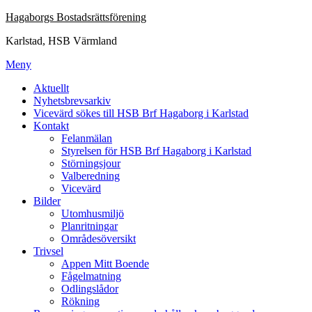
Hoppa
Hagaborgs Bostadsrättsförening
till
Karlstad, HSB Värmland
innehåll
Meny
Aktuellt
Nyhetsbrevsarkiv
Vicevärd sökes till HSB Brf Hagaborg i Karlstad
Kontakt
Felanmälan
Styrelsen för HSB Brf Hagaborg i Karlstad
Störningsjour
Valberedning
Vicevärd
Bilder
Utomhusmiljö
Planritningar
Områdesöversikt
Trivsel
Appen Mitt Boende
Fågelmatning
Odlingslådor
Rökning