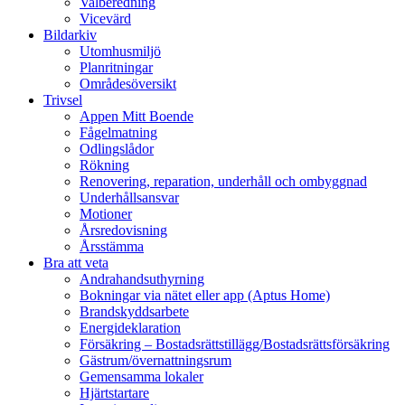
Valberedning
Vicevärd
Bildarkiv
Utomhusmiljö
Planritningar
Områdesöversikt
Trivsel
Appen Mitt Boende
Fågelmatning
Odlingslådor
Rökning
Renovering, reparation, underhåll och ombyggnad
Underhållsansvar
Motioner
Årsredovisning
Årsstämma
Bra att veta
Andrahandsuthyrning
Bokningar via nätet eller app (Aptus Home)
Brandskyddsarbete
Energideklaration
Försäkring – Bostadsrättstillägg/Bostadsrättsförsäkring
Gästrum/övernattningsrum
Gemensamma lokaler
Hjärtstartare