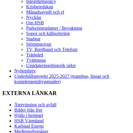
Integritetspolicy
Krisberedskap
Månadsavgift och el
Nycklar
Om HSB
Parkeringsplatser / Bevakning
Sopor och källsortering
Stadgar
Störningsjour
TV, Bredband och Telefoni
Trädgård
Tvättstuga
Uppdateringshistorik sidor
Nyhetsbrev
Underhållsprojekt 2025-2027 (trapphus, hissar och
komplementsbyggnader)
EXTERNA LÄNKAR
Återvinning och avfall
Bilder från förr
Hjälp i hemmet
HSB Värmland
Karlstad Energi
Medlemsförmåner