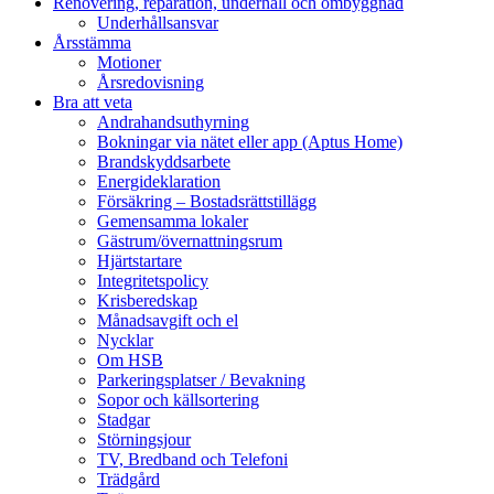
Renovering, reparation, underhåll och ombyggnad
Underhållsansvar
Årsstämma
Motioner
Årsredovisning
Bra att veta
Andrahandsuthyrning
Bokningar via nätet eller app (Aptus Home)
Brandskyddsarbete
Energideklaration
Försäkring – Bostadsrättstillägg
Gemensamma lokaler
Gästrum/övernattningsrum
Hjärtstartare
Integritetspolicy
Krisberedskap
Månadsavgift och el
Nycklar
Om HSB
Parkeringsplatser / Bevakning
Sopor och källsortering
Stadgar
Störningsjour
TV, Bredband och Telefoni
Trädgård