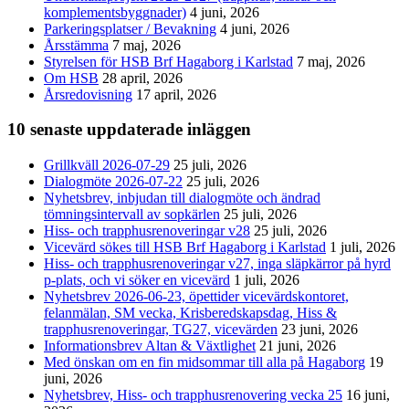
komplementsbyggnader)
4 juni, 2026
Parkeringsplatser / Bevakning
4 juni, 2026
Årsstämma
7 maj, 2026
Styrelsen för HSB Brf Hagaborg i Karlstad
7 maj, 2026
Om HSB
28 april, 2026
Årsredovisning
17 april, 2026
10 senaste uppdaterade inläggen
Grillkväll 2026-07-29
25 juli, 2026
Dialogmöte 2026-07-22
25 juli, 2026
Nyhetsbrev, inbjudan till dialogmöte och ändrad
tömningsintervall av sopkärlen
25 juli, 2026
Hiss- och trapphusrenoveringar v28
25 juli, 2026
Vicevärd sökes till HSB Brf Hagaborg i Karlstad
1 juli, 2026
Hiss- och trapphusrenoveringar v27, inga släpkärror på hyrd
p-plats, och vi söker en vicevärd
1 juli, 2026
Nyhetsbrev 2026-06-23, öpettider vicevärdskontoret,
felanmälan, SM vecka, Krisberedskapsdag, Hiss &
trapphusrenoveringar, TG27, vicevärden
23 juni, 2026
Informationsbrev Altan & Växtlighet
21 juni, 2026
Med önskan om en fin midsommar till alla på Hagaborg
19
juni, 2026
Nyhetsbrev, Hiss- och trapphusrenovering vecka 25
16 juni,