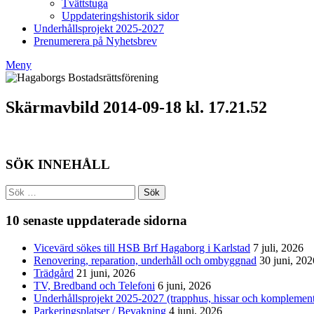
Tvättstuga
Uppdateringshistorik sidor
Underhållsprojekt 2025-2027
Prenumerera på Nyhetsbrev
Meny
Skärmavbild 2014-09-18 kl. 17.21.52
SÖK INNEHÅLL
Sök
efter:
10 senaste uppdaterade sidorna
Vicevärd sökes till HSB Brf Hagaborg i Karlstad
7 juli, 2026
Renovering, reparation, underhåll och ombyggnad
30 juni, 202
Trädgård
21 juni, 2026
TV, Bredband och Telefoni
6 juni, 2026
Underhållsprojekt 2025-2027 (trapphus, hissar och komplemen
Parkeringsplatser / Bevakning
4 juni, 2026