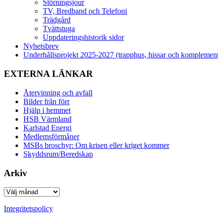
Störningsjour
TV, Bredband och Telefoni
Trädgård
Tvättstuga
Uppdateringshistorik sidor
Nyhetsbrev
Underhållsprojekt 2025-2027 (trapphus, hissar och komplemen
EXTERNA LÄNKAR
Återvinning och avfall
Bilder från förr
Hjälp i hemmet
HSB Värmland
Karlstad Energi
Medlemsförmåner
MSBs broschyr: Om krisen eller kriget kommer
Skyddsrum/Beredskap
Arkiv
Arkiv
Integritetspolicy