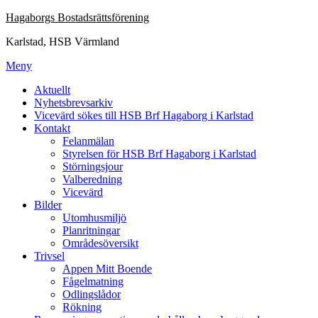
Hoppa
Hagaborgs Bostadsrättsförening
till
Karlstad, HSB Värmland
innehåll
Meny
Aktuellt
Nyhetsbrevsarkiv
Vicevärd sökes till HSB Brf Hagaborg i Karlstad
Kontakt
Felanmälan
Styrelsen för HSB Brf Hagaborg i Karlstad
Störningsjour
Valberedning
Vicevärd
Bilder
Utomhusmiljö
Planritningar
Områdesöversikt
Trivsel
Appen Mitt Boende
Fågelmatning
Odlingslådor
Rökning