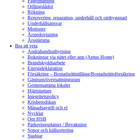
Fågelmatning
Odlingslådor
Rökning
Renovering, reparation, underhåll och ombyggnad
Underhållsansvar
Motioner
Årsredovisning
Årsstämma
Bra att veta
Andrahandsuthyrning
Bokningar via nätet eller app (Aptus Home)
Brandskyddsarbete
Energideklaration
Försäkring – Bostadsrättstillägg/Bostadsrättsförsäkring
Gästrum/övernattningsrum
Gemensamma lokaler
Hjärtstartare
Integritetspolicy
Krisberedskap
Månadsavgift och el
Nycklar
Om HSB
Parkeringsplatser / Bevakning
Sopor och källsortering
Stadgar