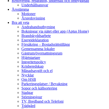
Renovering, reparation, underhåll och ombyggnad
Underhållsansvar
Årsstämma
Motioner
Årsredovisning
Bra att veta
Andrahandsuthyrning
Bokningar via nätet eller app (Aptus Home)
Brandskyddsarbete
Energideklaration
Försäkring – Bostadsrättstillägg
Gemensamma lokaler
Gästrum/övernattningsrum
Hjärtstartare
Integritetspolicy
Krisberedskap
Månadsavgift och el
Nycklar
Om HSB
Parkeringsplatser / Bevakning
Sopor och källsortering
Stadgar
Störningsjour
TV, Bredband och Telefoni
Trädgård