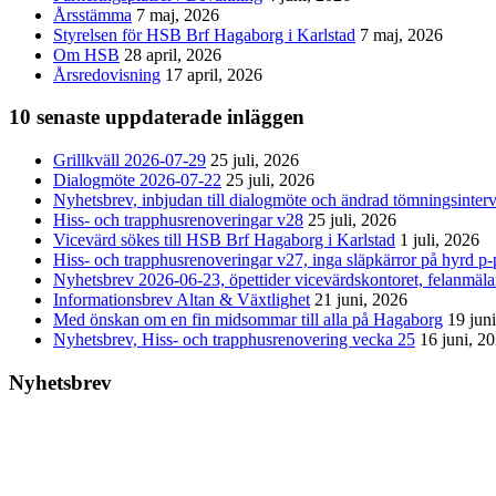
Årsstämma
7 maj, 2026
Styrelsen för HSB Brf Hagaborg i Karlstad
7 maj, 2026
Om HSB
28 april, 2026
Årsredovisning
17 april, 2026
10 senaste uppdaterade inläggen
Grillkväll 2026-07-29
25 juli, 2026
Dialogmöte 2026-07-22
25 juli, 2026
Nyhetsbrev, inbjudan till dialogmöte och ändrad tömningsinterv
Hiss- och trapphusrenoveringar v28
25 juli, 2026
Vicevärd sökes till HSB Brf Hagaborg i Karlstad
1 juli, 2026
Hiss- och trapphusrenoveringar v27, inga släpkärror på hyrd p-p
Nyhetsbrev 2026-06-23, öpettider vicevärdskontoret, felanmäl
Informationsbrev Altan & Växtlighet
21 juni, 2026
Med önskan om en fin midsommar till alla på Hagaborg
19 jun
Nyhetsbrev, Hiss- och trapphusrenovering vecka 25
16 juni, 2
Nyhetsbrev