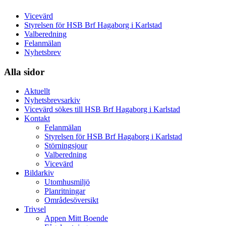
Vicevärd
Styrelsen för HSB Brf Hagaborg i Karlstad
Valberedning
Felanmälan
Nyhetsbrev
Alla sidor
Aktuellt
Nyhetsbrevsarkiv
Vicevärd sökes till HSB Brf Hagaborg i Karlstad
Kontakt
Felanmälan
Styrelsen för HSB Brf Hagaborg i Karlstad
Störningsjour
Valberedning
Vicevärd
Bildarkiv
Utomhusmiljö
Planritningar
Områdesöversikt
Trivsel
Appen Mitt Boende