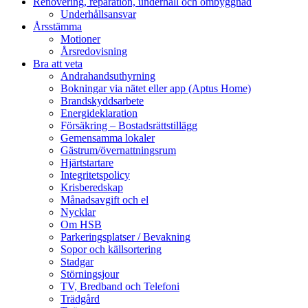
Renovering, reparation, underhåll och ombyggnad
Underhållsansvar
Årsstämma
Motioner
Årsredovisning
Bra att veta
Andrahandsuthyrning
Bokningar via nätet eller app (Aptus Home)
Brandskyddsarbete
Energideklaration
Försäkring – Bostadsrättstillägg
Gemensamma lokaler
Gästrum/övernattningsrum
Hjärtstartare
Integritetspolicy
Krisberedskap
Månadsavgift och el
Nycklar
Om HSB
Parkeringsplatser / Bevakning
Sopor och källsortering
Stadgar
Störningsjour
TV, Bredband och Telefoni
Trädgård