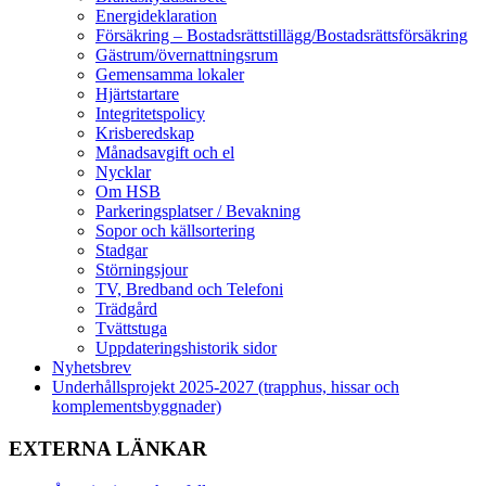
Energideklaration
Försäkring – Bostadsrättstillägg/Bostadsrättsförsäkring
Gästrum/övernattningsrum
Gemensamma lokaler
Hjärtstartare
Integritetspolicy
Krisberedskap
Månadsavgift och el
Nycklar
Om HSB
Parkeringsplatser / Bevakning
Sopor och källsortering
Stadgar
Störningsjour
TV, Bredband och Telefoni
Trädgård
Tvättstuga
Uppdateringshistorik sidor
Nyhetsbrev
Underhållsprojekt 2025-2027 (trapphus, hissar och
komplementsbyggnader)
EXTERNA LÄNKAR