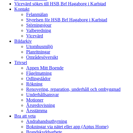
Vicevärd sökes till HSB Brf Hagaborg i Karlstad
Kontakt
Felanmälan
Styrelsen för HSB Brf Hagaborg i Karlstad
Störningsjour
Valberedning
Vicevärd
Bildarkiv
Utomhusmiljö
Planritningar
Områdesöversikt
Trivsel
Appen Mitt Boende
Fågelmatning
Odlingslådor
Rökning
Renovering, reparation, underhåll och ombyggnad
Underhållsansvar
Motioner
Årsredovisning
Årsstämma
Bra att veta
Andrahandsuthyrning
Bokningar via nätet eller app (Aptus Home)
Brandskyddsarbete