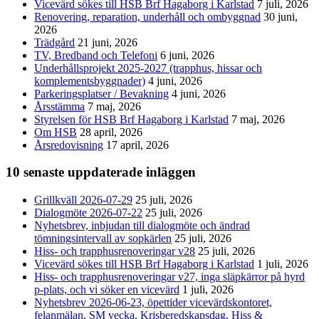
Vicevärd sökes till HSB Brf Hagaborg i Karlstad
7 juli, 2026
Renovering, reparation, underhåll och ombyggnad
30 juni,
2026
Trädgård
21 juni, 2026
TV, Bredband och Telefoni
6 juni, 2026
Underhållsprojekt 2025-2027 (trapphus, hissar och
komplementsbyggnader)
4 juni, 2026
Parkeringsplatser / Bevakning
4 juni, 2026
Årsstämma
7 maj, 2026
Styrelsen för HSB Brf Hagaborg i Karlstad
7 maj, 2026
Om HSB
28 april, 2026
Årsredovisning
17 april, 2026
10 senaste uppdaterade inläggen
Grillkväll 2026-07-29
25 juli, 2026
Dialogmöte 2026-07-22
25 juli, 2026
Nyhetsbrev, inbjudan till dialogmöte och ändrad
tömningsintervall av sopkärlen
25 juli, 2026
Hiss- och trapphusrenoveringar v28
25 juli, 2026
Vicevärd sökes till HSB Brf Hagaborg i Karlstad
1 juli, 2026
Hiss- och trapphusrenoveringar v27, inga släpkärror på hyrd
p-plats, och vi söker en vicevärd
1 juli, 2026
Nyhetsbrev 2026-06-23, öpettider vicevärdskontoret,
felanmälan, SM vecka, Krisberedskapsdag, Hiss &