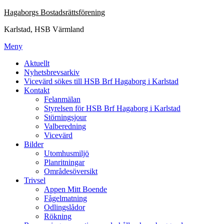
Hoppa
Hagaborgs Bostadsrättsförening
till
Karlstad, HSB Värmland
innehåll
Meny
Aktuellt
Nyhetsbrevsarkiv
Vicevärd sökes till HSB Brf Hagaborg i Karlstad
Kontakt
Felanmälan
Styrelsen för HSB Brf Hagaborg i Karlstad
Störningsjour
Valberedning
Vicevärd
Bilder
Utomhusmiljö
Planritningar
Områdesöversikt
Trivsel
Appen Mitt Boende
Fågelmatning
Odlingslådor
Rökning