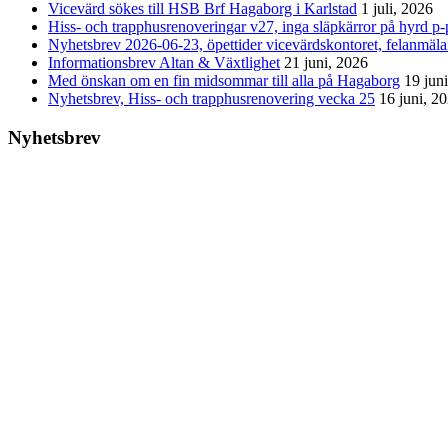
Vicevärd sökes till HSB Brf Hagaborg i Karlstad
1 juli, 2026
Hiss- och trapphusrenoveringar v27, inga släpkärror på hyrd p-p
Nyhetsbrev 2026-06-23, öpettider vicevärdskontoret, felanmäl
Informationsbrev Altan & Växtlighet
21 juni, 2026
Med önskan om en fin midsommar till alla på Hagaborg
19 jun
Nyhetsbrev, Hiss- och trapphusrenovering vecka 25
16 juni, 2
Nyhetsbrev