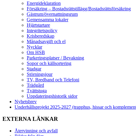
Energideklaration
Försäkring – Bostadsrättstillägg/Bostadsrättsförsäkring
Gästrum/övernattningsrum
Gemensamma lokaler
Hjärtstartare
Integritetspolicy
Krisberedskap
Månadsavgift och el
Nycklar
Om HSB
Parkeringsplatser / Bevakning
Sopor och källsortering
Stadgar
Störningsjour
TV, Bredband och Telefoni
Trädgård
Tvättstuga
Uppdateringshistorik sidor
Nyhetsbrev
Underhållsprojekt 2025-2027 (trapphus, hissar och komplemen
EXTERNA LÄNKAR
Återvinning och avfall