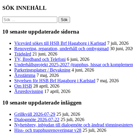
SÖK INNEHÅLL
Sök
efter:
10 senaste uppdaterade sidorna
Vicevärd sökes till HSB Brf Hagaborg i Karlstad
7 juli, 2026
Renovering, reparation, underhåll och ombyggnad
30 juni, 202
Trädgård
21 juni, 2026
TV, Bredband och Telefoni
6 juni, 2026
Underhållsprojekt 2025-2027 (trapphus, hissar och komplemen
Parkeringsplatser / Bevakning
4 juni, 2026
Årsstämma
7 maj, 2026
Styrelsen för HSB Brf Hagaborg i Karlstad
7 maj, 2026
Om HSB
28 april, 2026
Årsredovisning
17 april, 2026
10 senaste uppdaterade inläggen
Grillkväll 2026-07-29
25 juli, 2026
Dialogmöte 2026-07-22
25 juli, 2026
Nyhetsbrev, inbjudan till dialogmöte och ändrad tömningsinterv
Hiss- och trapphusrenoveringar v28
25 juli, 2026