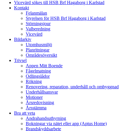
Vicevärd sökes till HSB Brf Hagaborg i Karlstad
Kontakt
Felanmälan
Styrelsen för HSB Brf Hagaborg i Karlstad
Störningsjour
Valberedning
Vicevärd
Bildarkiv
Utomhusmiljö
Planritningar
Områdesöversikt
Trivsel
Appen Mitt Boende
Fågelmatning
Odlingslådor
Rökning
Renovering, reparation, underhåll och ombyggnad
Underhållsansvar
Motioner
Årsredovisning
Årsstämma
Bra att veta
Andrahandsuthyrning
Bokningar via nätet eller app (Aptus Home)
Brandskyddsarbete