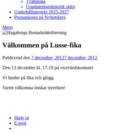
Tvättstuga
Uppdateringshistorik sidor
Underhållsprojekt 2025-2027
Prenumerera på Nyhetsbrev
Meny
Välkommen på Lusse-fika
Publicerad den
7 december, 2012
7 december, 2012
av
Styrelsen
Den 13 december kl. 17-19 på vicevärdskontoret
BRF
Hagaborg
Vi bjuder på fika och glögg.
Varmt välkomna önskar styrelsen!
Skriv ut
E-post