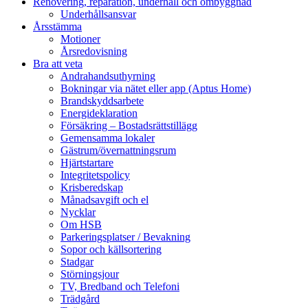
Renovering, reparation, underhåll och ombyggnad
Underhållsansvar
Årsstämma
Motioner
Årsredovisning
Bra att veta
Andrahandsuthyrning
Bokningar via nätet eller app (Aptus Home)
Brandskyddsarbete
Energideklaration
Försäkring – Bostadsrättstillägg
Gemensamma lokaler
Gästrum/övernattningsrum
Hjärtstartare
Integritetspolicy
Krisberedskap
Månadsavgift och el
Nycklar
Om HSB
Parkeringsplatser / Bevakning
Sopor och källsortering
Stadgar
Störningsjour
TV, Bredband och Telefoni
Trädgård