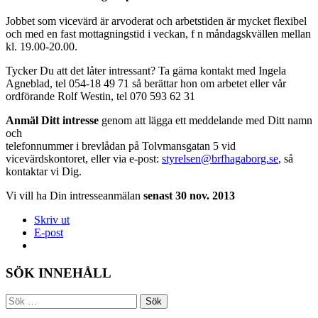
Jobbet som vicevärd är arvoderat och arbetstiden är mycket flexibel
och med en fast mottagningstid i veckan, f n måndagskvällen mellan
kl. 19.00-20.00.
Tycker Du att det låter intressant? Ta gärna kontakt med Ingela
Agneblad, tel 054-18 49 71 så berättar hon om arbetet eller vår
ordförande Rolf Westin, tel 070 593 62 31
Anmäl Ditt intresse
genom att lägga ett meddelande med Ditt namn
och
telefonnummer i brevlådan på Tolvmansgatan 5 vid
vicevärdskontoret, eller via e-post:
styrelsen@brfhagaborg.se
, så
kontaktar vi Dig.
Vi vill ha Din intresseanmälan
senast 30 nov. 2013
Skriv ut
E-post
SÖK INNEHÅLL
Sök
efter: