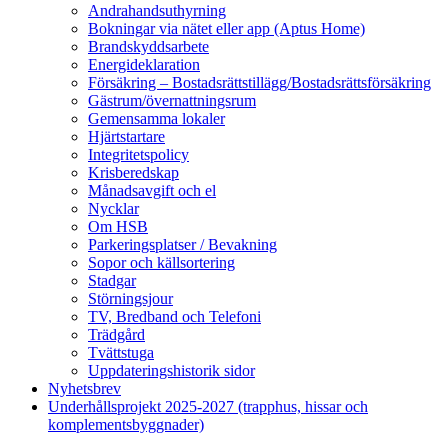
Andrahandsuthyrning
Bokningar via nätet eller app (Aptus Home)
Brandskyddsarbete
Energideklaration
Försäkring – Bostadsrättstillägg/Bostadsrättsförsäkring
Gästrum/övernattningsrum
Gemensamma lokaler
Hjärtstartare
Integritetspolicy
Krisberedskap
Månadsavgift och el
Nycklar
Om HSB
Parkeringsplatser / Bevakning
Sopor och källsortering
Stadgar
Störningsjour
TV, Bredband och Telefoni
Trädgård
Tvättstuga
Uppdateringshistorik sidor
Nyhetsbrev
Underhållsprojekt 2025-2027 (trapphus, hissar och
komplementsbyggnader)