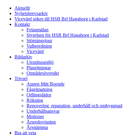
Aktuellt
Nyhetsbrevsarkiv
Vicevärd sökes till HSB Brf Hagaborg i Karlstad
Kontakt
Felanmälan
Styrelsen för HSB Brf Hagaborg i Karlstad
Störningsjour
Valberedning
Vicevärd
Bildarkiv
Utomhusmiljö
Planritningar
Områdesöversikt
Trivsel
Appen Mitt Boende
Fågelmatning
Odlingslådor
Rökning
Renovering, reparation, underhåll och ombyggnad
Underhållsansvar
Motioner
Årsredovisning
Årsstämma
Bra att veta