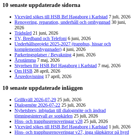
10 senaste uppdaterade sidorna
Vicevärd sökes till HSB Brf Hagaborg i Karlstad
7 juli, 2026
Renovering, reparation, underhåll och ombyggnad
30 juni,
2026
Trädgård
21 juni, 2026
TV, Bredband och Telefoni
6 juni, 2026
Underhållsprojekt 2025-2027 (trapphus, hissar och
komplementsbyggnader)
4 juni, 2026
Parkeringsplatser / Bevakning
4 juni, 2026
Årsstämma
7 maj, 2026
Styrelsen för HSB Brf Hagaborg i Karlstad
7 maj, 2026
Om HSB
28 april, 2026
Årsredovisning
17 april, 2026
10 senaste uppdaterade inläggen
Grillkväll 2026-07-29
25 juli, 2026
Dialogmöte 2026-07-22
25 juli, 2026
Nyhetsbrev, inbjudan till dialogmöte och ändrad
tömningsintervall av sopkärlen
25 juli, 2026
Hiss- och trapphusrenoveringar v28
25 juli, 2026
Vicevärd sökes till HSB Brf Hagaborg i Karlstad
1 juli, 2026
Hiss- och trapphusrenoveringar v27, inga släpkärror på hyrd