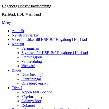
Hoppa
Hagaborgs Bostadsrättsförening
till
Karlstad, HSB Värmland
innehåll
Meny
Aktuellt
Nyhetsbrevsarkiv
Vicevärd sökes till HSB Brf Hagaborg i Karlstad
Kontakt
Felanmälan
Styrelsen för HSB Brf Hagaborg i Karlstad
Störningsjour
Valberedning
Vicevärd
Bilder
Utomhusmiljö
Planritningar
Områdesöversikt
Trivsel
Appen Mitt Boende
Fågelmatning
Odlingslådor
Rökning