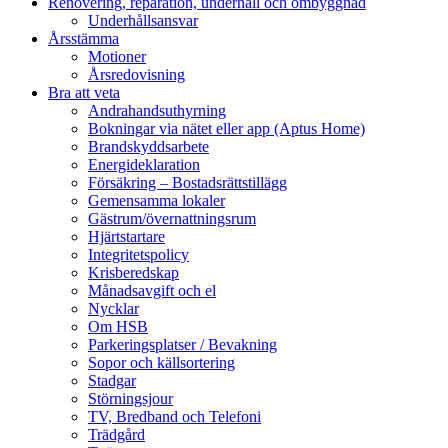
Renovering, reparation, underhåll och ombyggnad
Underhållsansvar
Årsstämma
Motioner
Årsredovisning
Bra att veta
Andrahandsuthyrning
Bokningar via nätet eller app (Aptus Home)
Brandskyddsarbete
Energideklaration
Försäkring – Bostadsrättstillägg
Gemensamma lokaler
Gästrum/övernattningsrum
Hjärtstartare
Integritetspolicy
Krisberedskap
Månadsavgift och el
Nycklar
Om HSB
Parkeringsplatser / Bevakning
Sopor och källsortering
Stadgar
Störningsjour
TV, Bredband och Telefoni
Trädgård