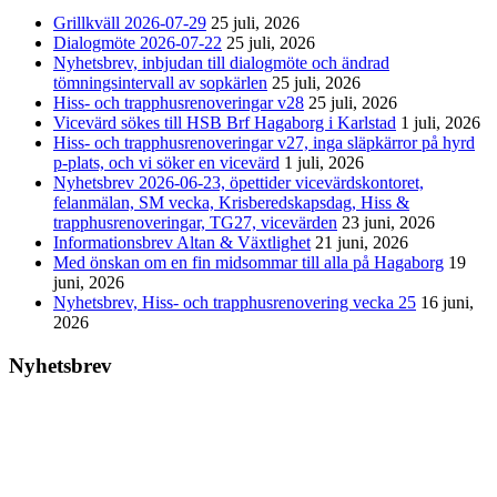
Grillkväll 2026-07-29
25 juli, 2026
Dialogmöte 2026-07-22
25 juli, 2026
Nyhetsbrev, inbjudan till dialogmöte och ändrad
tömningsintervall av sopkärlen
25 juli, 2026
Hiss- och trapphusrenoveringar v28
25 juli, 2026
Vicevärd sökes till HSB Brf Hagaborg i Karlstad
1 juli, 2026
Hiss- och trapphusrenoveringar v27, inga släpkärror på hyrd
p-plats, och vi söker en vicevärd
1 juli, 2026
Nyhetsbrev 2026-06-23, öpettider vicevärdskontoret,
felanmälan, SM vecka, Krisberedskapsdag, Hiss &
trapphusrenoveringar, TG27, vicevärden
23 juni, 2026
Informationsbrev Altan & Växtlighet
21 juni, 2026
Med önskan om en fin midsommar till alla på Hagaborg
19
juni, 2026
Nyhetsbrev, Hiss- och trapphusrenovering vecka 25
16 juni,
2026
Nyhetsbrev