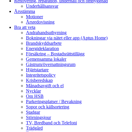
Renovering, reparation, underhåll och ombyggnad
Underhållsansvar
Årsstämma
Motioner
Årsredovisning
Bra att veta
Andrahandsuthyrning
Bokningar via nätet eller app (Aptus Home)
Brandskyddsarbete
Energideklaration
Försäkring – Bostadsrättstillägg
Gemensamma lokaler
Gästrum/övernattningsrum
Hjärtstartare
Integritetspolicy
Krisberedskap
Månadsavgift och el
Nycklar
Om HSB
Parkeringsplatser / Bevakning
Sopor och källsortering
Stadgar
Störningsjour
TV, Bredband och Telefoni
Trädgård