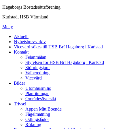
Hoppa
Hagaborgs Bostadsrättsförening
till
Karlstad, HSB Värmland
innehåll
Meny
Aktuellt
Nyhetsbrevsarkiv
Vicevärd sökes till HSB Brf Hagaborg i Karlstad
Kontakt
Felanmälan
Styrelsen för HSB Brf Hagaborg i Karlstad
Störningsjour
Valberedning
Vicevärd
Bilder
Utomhusmiljö
Planritningar
Områdesöversikt
Trivsel
Appen Mitt Boende
Fågelmatning
Odlingslådor
Rökning