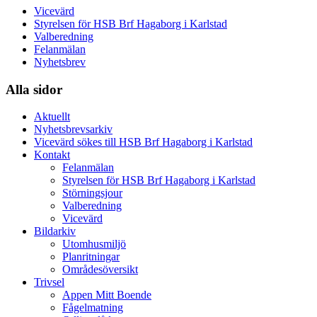
Vicevärd
Styrelsen för HSB Brf Hagaborg i Karlstad
Valberedning
Felanmälan
Nyhetsbrev
Alla sidor
Aktuellt
Nyhetsbrevsarkiv
Vicevärd sökes till HSB Brf Hagaborg i Karlstad
Kontakt
Felanmälan
Styrelsen för HSB Brf Hagaborg i Karlstad
Störningsjour
Valberedning
Vicevärd
Bildarkiv
Utomhusmiljö
Planritningar
Områdesöversikt
Trivsel
Appen Mitt Boende
Fågelmatning