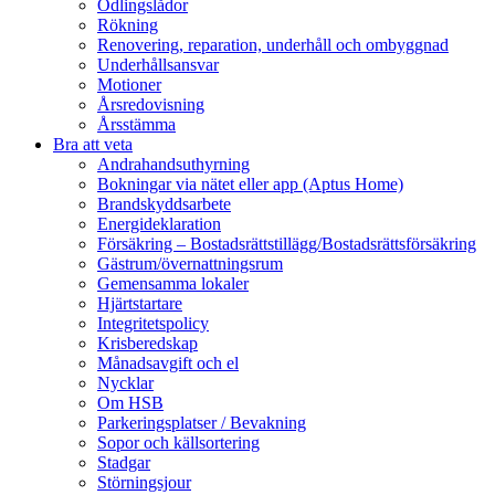
Odlingslådor
Rökning
Renovering, reparation, underhåll och ombyggnad
Underhållsansvar
Motioner
Årsredovisning
Årsstämma
Bra att veta
Andrahandsuthyrning
Bokningar via nätet eller app (Aptus Home)
Brandskyddsarbete
Energideklaration
Försäkring – Bostadsrättstillägg/Bostadsrättsförsäkring
Gästrum/övernattningsrum
Gemensamma lokaler
Hjärtstartare
Integritetspolicy
Krisberedskap
Månadsavgift och el
Nycklar
Om HSB
Parkeringsplatser / Bevakning
Sopor och källsortering
Stadgar
Störningsjour