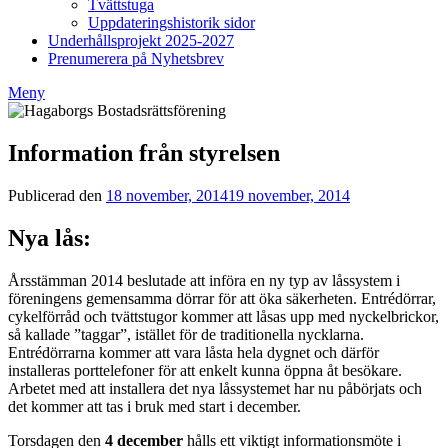
Tvättstuga
Uppdateringshistorik sidor
Underhållsprojekt 2025-2027
Prenumerera på Nyhetsbrev
Meny
Information från styrelsen
Publicerad den
18 november, 2014
19 november, 2014
av
Styrelsen
BRF
Nya lås:
Hagaborg
Årsstämman 2014 beslutade att införa en ny typ av låssystem i
föreningens gemensamma dörrar för att öka säkerheten. Entrédörrar,
cykelförråd och tvättstugor kommer att låsas upp med nyckelbrickor,
så kallade ”taggar”, istället för de traditionella nycklarna.
Entrédörrarna kommer att vara låsta hela dygnet och därför
installeras porttelefoner för att enkelt kunna öppna åt besökare.
Arbetet med att installera det nya låssystemet har nu påbörjats och
det kommer att tas i bruk med start i december.
Torsdagen den
4 december
hålls ett viktigt informationsmöte i