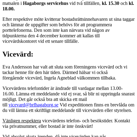
matsalen i
Hagaborgs servicehus
vid två tillfällen,
kl. 15.30
och
kl.
18.00.
Efter respektive möte kvitterar bostadsrättsinnehavaren ut sina taggar
och lämnar de uppgifter som behövs för att programmera
porttelefonerna. Den som inte kan närvara vid någon av
tidpunkterna den 4 december kommer att kallas till
vicevärdskontoret vid ett senare tillfälle.
Vicevärd:
Eva Andersson har valt att sluta som föreningens vicevärd och vi
tackar henne för den här tiden. Därmed hälsar vi också
föregående vicevärd, Ingela Agneblad välkommen tillbaka.
Vicevärdens telefontider är ändrade till vardagar mellan 13.00-
16.00. Lämna ett meddelande vid ej svar, så blir ni uppringda snarast
möjligt. Det går också bra att skicka ett mail
till
vicevard@brfhagaborg.se
Vid expeditionen finns en brevlåda om
du vill lämna ett skriftligt meddelande till vicevärden eller styrelsen.
Vänligen respektera
vicevärdens telefon- och besökstider. Kontakt
via privatnummer, eller bostad är inte önskvärt!
Vid
absolut akuta
ärenden, då inte vicevärden kan nås