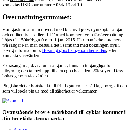
kontaktas HSB journummer: 054- 19 84 10
Övernattningsrummet:
Vårt gästrum är nu renoverat med bl.a nytt golv, nyinköpta sängar
och en liten tv installerad. Därmed kommer hyran för övernattning
höjas till 150kr/dygn fr.o.m. 1 jan. 2015. Har man behov av mer än
två sängar kan man beställa det i samband med bokningen (fyll i
”övrig information”).
Bokning görs här genom hemsidan
, eller
kontakta vicevärden.
Extrasängarna, d.v.s. turistsängarna, finns nu tillgängliga för
uthyrning och ta med upp till den egna bostaden. 20kr/dygn. Dessa
bokas genom vicevärden.
Pingisbordet är bortskänkt till fritidsgården här på Hagaborg, dit den
som vill spela pingis med all säkerhet är välkommen.
Ovanstående brev + märkband till cyklar kommer i
din brevlåda denna vecka.
Skriv ut