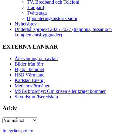
TV, Bredband och Telefoni
Trädgård
Tvättstuga
Uppdateringshistorik sidor
Nyhetsbrev
Underhållsprojekt 2025-2027 (trapphus, hissar och
komplementsbyggnader)
EXTERNA LÄNKAR
Återvinning och avfall
Bilder från förr
Hjälp i hemmet
HSB Värmland
Karlstad Energi
Medlemsförmåner
MSBs broschyr: Om krisen eller kriget kommer
Skyddsrum/Beredskap
Arkiv
Arkiv
Integritetspolicy