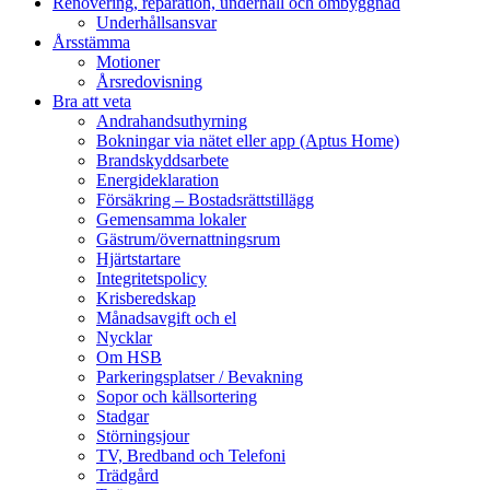
Renovering, reparation, underhåll och ombyggnad
Underhållsansvar
Årsstämma
Motioner
Årsredovisning
Bra att veta
Andrahandsuthyrning
Bokningar via nätet eller app (Aptus Home)
Brandskyddsarbete
Energideklaration
Försäkring – Bostadsrättstillägg
Gemensamma lokaler
Gästrum/övernattningsrum
Hjärtstartare
Integritetspolicy
Krisberedskap
Månadsavgift och el
Nycklar
Om HSB
Parkeringsplatser / Bevakning
Sopor och källsortering
Stadgar
Störningsjour
TV, Bredband och Telefoni
Trädgård