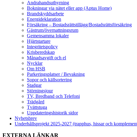
Andrahandsuthyrning
Bokningar via nätet eller app (Aptus Home)
Brandskyddsarbete
Energideklaration
Försäkring – Bostadsrättstillägg/Bostadsrättsförsäkring
Gästrum/övernattningsrum
Gemensamma lokaler
Hjärtstartare
Integritetspolicy
Krisberedskap
Månadsavgift och el
Nycklar
Om HSB
Parkeringsplatser / Bevakning
Sopor och källsortering
Stadgar
Störningsjour
TV, Bredband och Telefoni
Trädgård
Tvättstuga
Uppdateringshistorik sidor
Nyhetsbrev
Underhållsprojekt 2025-2027 (trapphus, hissar och komplemen
EXTERNA LÄNKAR