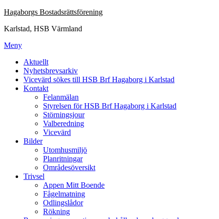
Hoppa
Hagaborgs Bostadsrättsförening
till
Karlstad, HSB Värmland
innehåll
Meny
Aktuellt
Nyhetsbrevsarkiv
Vicevärd sökes till HSB Brf Hagaborg i Karlstad
Kontakt
Felanmälan
Styrelsen för HSB Brf Hagaborg i Karlstad
Störningsjour
Valberedning
Vicevärd
Bilder
Utomhusmiljö
Planritningar
Områdesöversikt
Trivsel
Appen Mitt Boende
Fågelmatning
Odlingslådor
Rökning