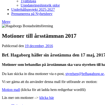
Tvättstuga
Uppdateringshistorik sidor
Underhållsprojekt 2025-2027
Prenumerera på Nyhetsbrev
Meny
Motioner till årsstämman 2017
Publicerad den
19 december, 2016
av
Styrelsen
BRF
Brf. Hagaborg håller sin årsstämma den 17 maj, 201
Hagaborg
Motioner som behandlas på årsstämman ska vara styrelsen till h
Du kan skicka in dina motioner via e-post,
styrelsen@brfhagaborg.se
,
Vi ser gärna att du använder denna mall för utförande av motion:
Motion mall
(klicka för att ladda hem redigerbar wordfil)
Läs mer om motioner –>
klicka här