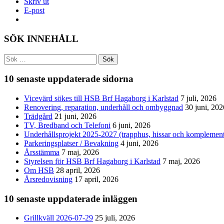
Skriv ut
E-post
SÖK INNEHÅLL
Sök
efter:
10 senaste uppdaterade sidorna
Vicevärd sökes till HSB Brf Hagaborg i Karlstad
7 juli, 2026
Renovering, reparation, underhåll och ombyggnad
30 juni, 202
Trädgård
21 juni, 2026
TV, Bredband och Telefoni
6 juni, 2026
Underhållsprojekt 2025-2027 (trapphus, hissar och komplemen
Parkeringsplatser / Bevakning
4 juni, 2026
Årsstämma
7 maj, 2026
Styrelsen för HSB Brf Hagaborg i Karlstad
7 maj, 2026
Om HSB
28 april, 2026
Årsredovisning
17 april, 2026
10 senaste uppdaterade inläggen
Grillkväll 2026-07-29
25 juli, 2026