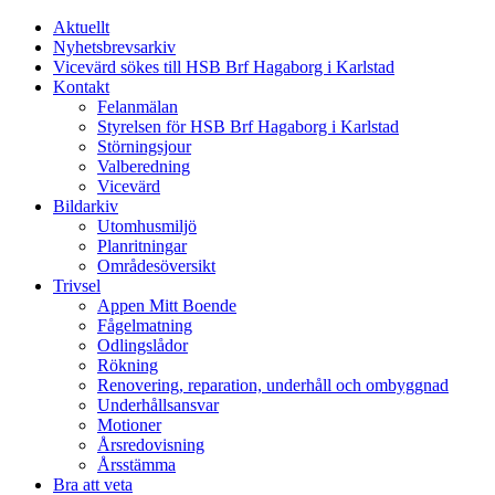
Aktuellt
Nyhetsbrevsarkiv
Vicevärd sökes till HSB Brf Hagaborg i Karlstad
Kontakt
Felanmälan
Styrelsen för HSB Brf Hagaborg i Karlstad
Störningsjour
Valberedning
Vicevärd
Bildarkiv
Utomhusmiljö
Planritningar
Områdesöversikt
Trivsel
Appen Mitt Boende
Fågelmatning
Odlingslådor
Rökning
Renovering, reparation, underhåll och ombyggnad
Underhållsansvar
Motioner
Årsredovisning
Årsstämma
Bra att veta