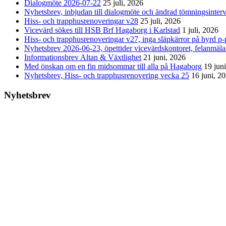
Dialogmöte 2026-07-22
25 juli, 2026
Nyhetsbrev, inbjudan till dialogmöte och ändrad tömningsinterv
Hiss- och trapphusrenoveringar v28
25 juli, 2026
Vicevärd sökes till HSB Brf Hagaborg i Karlstad
1 juli, 2026
Hiss- och trapphusrenoveringar v27, inga släpkärror på hyrd p-p
Nyhetsbrev 2026-06-23, öpettider vicevärdskontoret, felanmäl
Informationsbrev Altan & Växtlighet
21 juni, 2026
Med önskan om en fin midsommar till alla på Hagaborg
19 jun
Nyhetsbrev, Hiss- och trapphusrenovering vecka 25
16 juni, 2
Nyhetsbrev