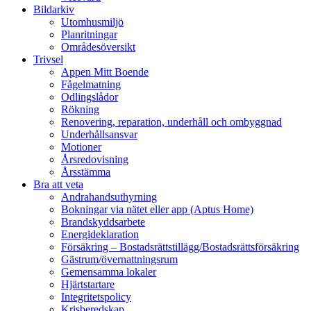
Bildarkiv
Utomhusmiljö
Planritningar
Områdesöversikt
Trivsel
Appen Mitt Boende
Fågelmatning
Odlingslådor
Rökning
Renovering, reparation, underhåll och ombyggnad
Underhållsansvar
Motioner
Årsredovisning
Årsstämma
Bra att veta
Andrahandsuthyrning
Bokningar via nätet eller app (Aptus Home)
Brandskyddsarbete
Energideklaration
Försäkring – Bostadsrättstillägg/Bostadsrättsförsäkring
Gästrum/övernattningsrum
Gemensamma lokaler
Hjärtstartare
Integritetspolicy
Krisberedskap