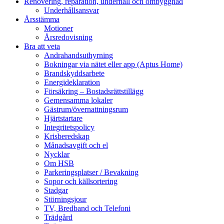
Renovering, reparation, underhåll och ombyggnad
Underhållsansvar
Årsstämma
Motioner
Årsredovisning
Bra att veta
Andrahandsuthyrning
Bokningar via nätet eller app (Aptus Home)
Brandskyddsarbete
Energideklaration
Försäkring – Bostadsrättstillägg
Gemensamma lokaler
Gästrum/övernattningsrum
Hjärtstartare
Integritetspolicy
Krisberedskap
Månadsavgift och el
Nycklar
Om HSB
Parkeringsplatser / Bevakning
Sopor och källsortering
Stadgar
Störningsjour
TV, Bredband och Telefoni
Trädgård