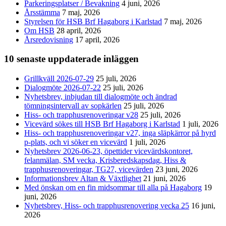
Parkeringsplatser / Bevakning
4 juni, 2026
Årsstämma
7 maj, 2026
Styrelsen för HSB Brf Hagaborg i Karlstad
7 maj, 2026
Om HSB
28 april, 2026
Årsredovisning
17 april, 2026
10 senaste uppdaterade inläggen
Grillkväll 2026-07-29
25 juli, 2026
Dialogmöte 2026-07-22
25 juli, 2026
Nyhetsbrev, inbjudan till dialogmöte och ändrad
tömningsintervall av sopkärlen
25 juli, 2026
Hiss- och trapphusrenoveringar v28
25 juli, 2026
Vicevärd sökes till HSB Brf Hagaborg i Karlstad
1 juli, 2026
Hiss- och trapphusrenoveringar v27, inga släpkärror på hyrd
p-plats, och vi söker en vicevärd
1 juli, 2026
Nyhetsbrev 2026-06-23, öpettider vicevärdskontoret,
felanmälan, SM vecka, Krisberedskapsdag, Hiss &
trapphusrenoveringar, TG27, vicevärden
23 juni, 2026
Informationsbrev Altan & Växtlighet
21 juni, 2026
Med önskan om en fin midsommar till alla på Hagaborg
19
juni, 2026
Nyhetsbrev, Hiss- och trapphusrenovering vecka 25
16 juni,
2026