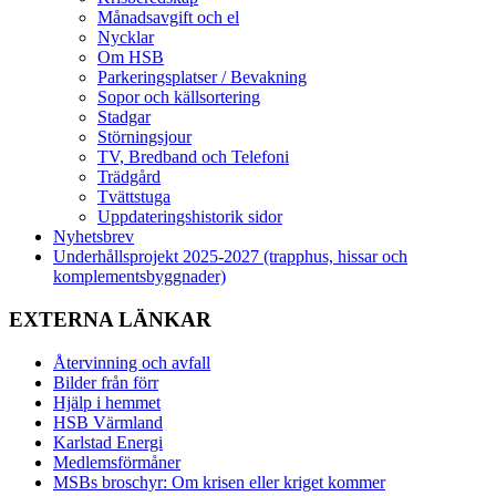
Månadsavgift och el
Nycklar
Om HSB
Parkeringsplatser / Bevakning
Sopor och källsortering
Stadgar
Störningsjour
TV, Bredband och Telefoni
Trädgård
Tvättstuga
Uppdateringshistorik sidor
Nyhetsbrev
Underhållsprojekt 2025-2027 (trapphus, hissar och
komplementsbyggnader)
EXTERNA LÄNKAR
Återvinning och avfall
Bilder från förr
Hjälp i hemmet
HSB Värmland
Karlstad Energi
Medlemsförmåner
MSBs broschyr: Om krisen eller kriget kommer