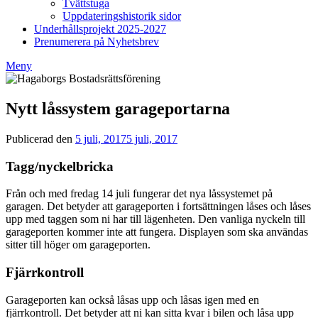
Tvättstuga
Uppdateringshistorik sidor
Underhållsprojekt 2025-2027
Prenumerera på Nyhetsbrev
Meny
Nytt låssystem garageportarna
Publicerad den
5 juli, 2017
5 juli, 2017
av
Styrelsen
BRF
Tagg/nyckelbricka
Hagaborg
Från och med fredag 14 juli fungerar det nya låssystemet på
garagen. Det betyder att garageporten i fortsättningen låses och låses
upp med taggen som ni har till lägenheten. Den vanliga nyckeln till
garageporten kommer inte att fungera. Displayen som ska användas
sitter till höger om garageporten.
Fjärrkontroll
Garageporten kan också låsas upp och låsas igen med en
fjärrkontroll. Det betyder att ni kan sitta kvar i bilen och låsa upp