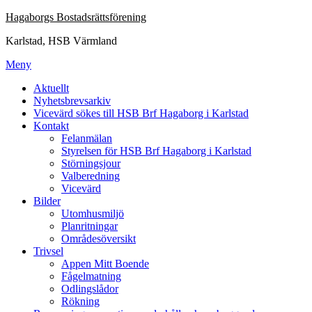
Hoppa
Hagaborgs Bostadsrättsförening
till
Karlstad, HSB Värmland
innehåll
Meny
Aktuellt
Nyhetsbrevsarkiv
Vicevärd sökes till HSB Brf Hagaborg i Karlstad
Kontakt
Felanmälan
Styrelsen för HSB Brf Hagaborg i Karlstad
Störningsjour
Valberedning
Vicevärd
Bilder
Utomhusmiljö
Planritningar
Områdesöversikt
Trivsel
Appen Mitt Boende
Fågelmatning
Odlingslådor
Rökning