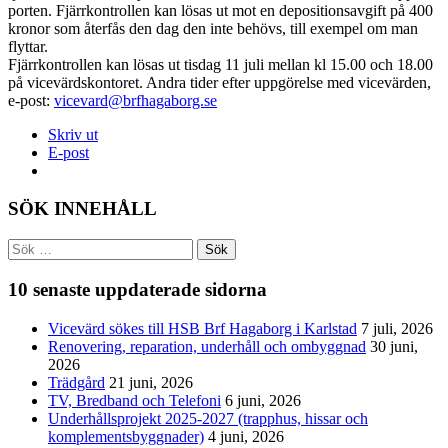
porten. Fjärrkontrollen kan lösas ut mot en depositionsavgift på 400
kronor som återfås den dag den inte behövs, till exempel om man
flyttar.
Fjärrkontrollen kan lösas ut tisdag 11 juli mellan kl 15.00 och 18.00
på vicevärdskontoret. Andra tider efter uppgörelse med vicevärden,
e-post:
vicevard@brfhagaborg.se
Skriv ut
E-post
SÖK INNEHÅLL
Sök
efter:
10 senaste uppdaterade sidorna
Vicevärd sökes till HSB Brf Hagaborg i Karlstad
7 juli, 2026
Renovering, reparation, underhåll och ombyggnad
30 juni,
2026
Trädgård
21 juni, 2026
TV, Bredband och Telefoni
6 juni, 2026
Underhållsprojekt 2025-2027 (trapphus, hissar och
komplementsbyggnader)
4 juni, 2026