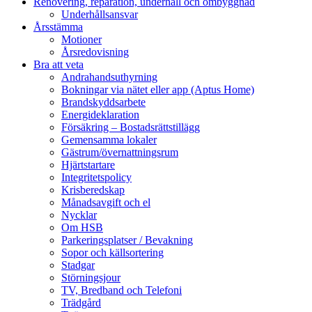
Renovering, reparation, underhåll och ombyggnad
Underhållsansvar
Årsstämma
Motioner
Årsredovisning
Bra att veta
Andrahandsuthyrning
Bokningar via nätet eller app (Aptus Home)
Brandskyddsarbete
Energideklaration
Försäkring – Bostadsrättstillägg
Gemensamma lokaler
Gästrum/övernattningsrum
Hjärtstartare
Integritetspolicy
Krisberedskap
Månadsavgift och el
Nycklar
Om HSB
Parkeringsplatser / Bevakning
Sopor och källsortering
Stadgar
Störningsjour
TV, Bredband och Telefoni
Trädgård