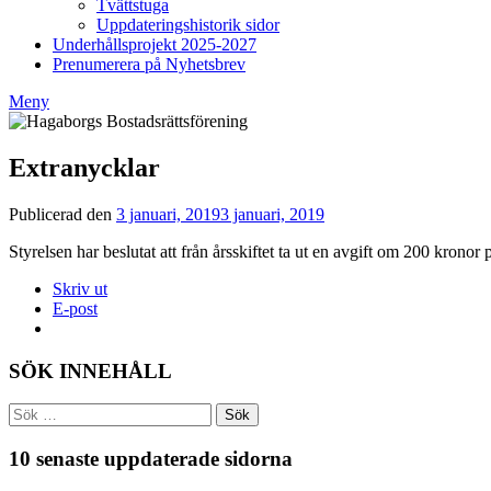
Tvättstuga
Uppdateringshistorik sidor
Underhållsprojekt 2025-2027
Prenumerera på Nyhetsbrev
Meny
Extranycklar
Publicerad den
3 januari, 2019
3 januari, 2019
av
Styrelsen
Styrelsen har beslutat att från årsskiftet ta ut en avgift om 200 kronor 
BRF
Hagaborg
Skriv ut
E-post
SÖK INNEHÅLL
Sök
efter:
10 senaste uppdaterade sidorna