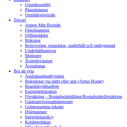
Utomhusmiljö
Planritningar
Områdesöversikt
Trivsel
Appen Mitt Boende
Fågelmatning
Odlingslådor
Rökning
Renovering, reparation, underhåll och ombyggnad
Underhållsansvar
Motioner
Årsredovisning
Årsstämma
Bra att veta
Andrahandsuthyrning
Bokningar via nätet eller app (Aptus Home)
Brandskyddsarbete
Energideklaration
Försäkring – Bostadsrättstillägg/Bostadsrättsförsäkring
Gästrum/övernattningsrum
Gemensamma lokaler
Hjärtstartare
Integritetspolicy
Krisberedskap