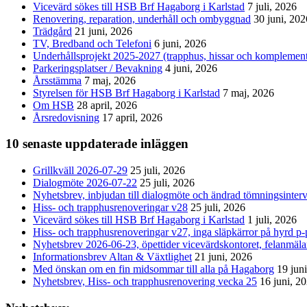
Vicevärd sökes till HSB Brf Hagaborg i Karlstad
7 juli, 2026
Renovering, reparation, underhåll och ombyggnad
30 juni, 202
Trädgård
21 juni, 2026
TV, Bredband och Telefoni
6 juni, 2026
Underhållsprojekt 2025-2027 (trapphus, hissar och komplemen
Parkeringsplatser / Bevakning
4 juni, 2026
Årsstämma
7 maj, 2026
Styrelsen för HSB Brf Hagaborg i Karlstad
7 maj, 2026
Om HSB
28 april, 2026
Årsredovisning
17 april, 2026
10 senaste uppdaterade inläggen
Grillkväll 2026-07-29
25 juli, 2026
Dialogmöte 2026-07-22
25 juli, 2026
Nyhetsbrev, inbjudan till dialogmöte och ändrad tömningsinterv
Hiss- och trapphusrenoveringar v28
25 juli, 2026
Vicevärd sökes till HSB Brf Hagaborg i Karlstad
1 juli, 2026
Hiss- och trapphusrenoveringar v27, inga släpkärror på hyrd p-p
Nyhetsbrev 2026-06-23, öpettider vicevärdskontoret, felanmäl
Informationsbrev Altan & Växtlighet
21 juni, 2026
Med önskan om en fin midsommar till alla på Hagaborg
19 jun
Nyhetsbrev, Hiss- och trapphusrenovering vecka 25
16 juni, 2