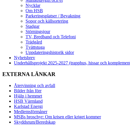
Månadsavgift och el
Nycklar
Om HSB
Parkeringsplatser / Bevakning
Sopor och källsortering
Stadgar
Störningsjour
TV, Bredband och Telefoni
Trädgård
Tvättstuga
Uppdateringshistorik sidor
Nyhetsbrev
Underhållsprojekt 2025-2027 (trapphus, hissar och komplemen
EXTERNA LÄNKAR
Återvinning och avfall
Bilder från förr
Hjälp i hemmet
HSB Värmland
Karlstad Energi
Medlemsförmåner
MSBs broschyr: Om krisen eller kriget kommer
Skyddsrum/Beredskap