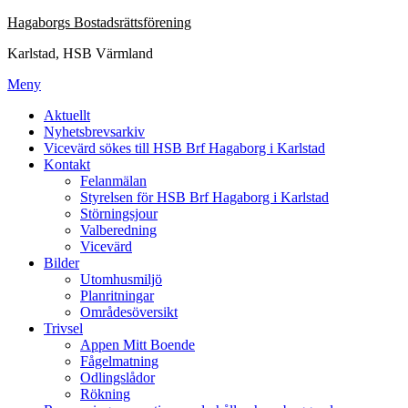
Hoppa
Hagaborgs Bostadsrättsförening
till
Karlstad, HSB Värmland
innehåll
Meny
Aktuellt
Nyhetsbrevsarkiv
Vicevärd sökes till HSB Brf Hagaborg i Karlstad
Kontakt
Felanmälan
Styrelsen för HSB Brf Hagaborg i Karlstad
Störningsjour
Valberedning
Vicevärd
Bilder
Utomhusmiljö
Planritningar
Områdesöversikt
Trivsel
Appen Mitt Boende
Fågelmatning
Odlingslådor
Rökning