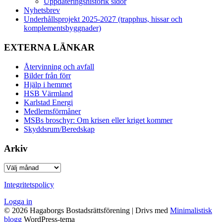
Uppdateringshistorik sidor
Nyhetsbrev
Underhållsprojekt 2025-2027 (trapphus, hissar och
komplementsbyggnader)
EXTERNA LÄNKAR
Återvinning och avfall
Bilder från förr
Hjälp i hemmet
HSB Värmland
Karlstad Energi
Medlemsförmåner
MSBs broschyr: Om krisen eller kriget kommer
Skyddsrum/Beredskap
Arkiv
Arkiv
Integritetspolicy
Logga in
© 2026 Hagaborgs Bostadsrättsförening
| Drivs med
Minimalistisk
blogg
WordPress-tema