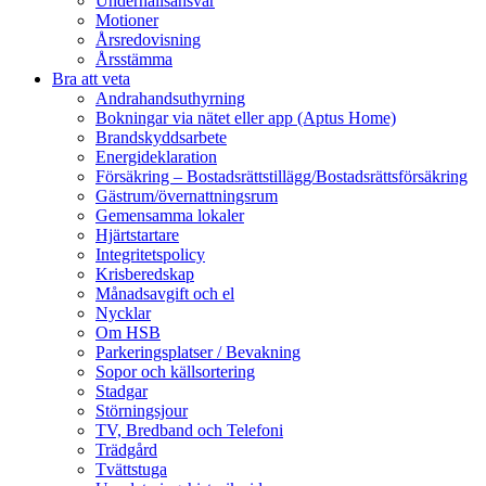
Underhållsansvar
Motioner
Årsredovisning
Årsstämma
Bra att veta
Andrahandsuthyrning
Bokningar via nätet eller app (Aptus Home)
Brandskyddsarbete
Energideklaration
Försäkring – Bostadsrättstillägg/Bostadsrättsförsäkring
Gästrum/övernattningsrum
Gemensamma lokaler
Hjärtstartare
Integritetspolicy
Krisberedskap
Månadsavgift och el
Nycklar
Om HSB
Parkeringsplatser / Bevakning
Sopor och källsortering
Stadgar
Störningsjour
TV, Bredband och Telefoni
Trädgård
Tvättstuga