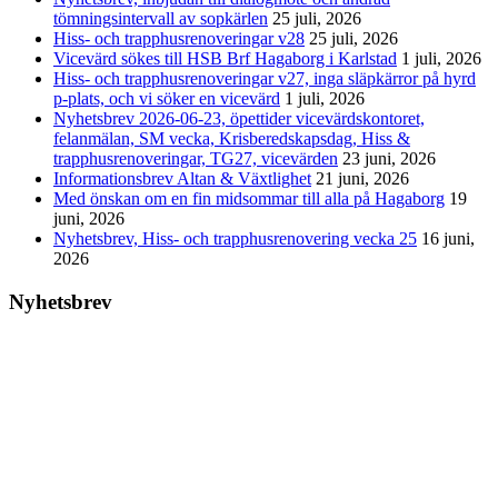
tömningsintervall av sopkärlen
25 juli, 2026
Hiss- och trapphusrenoveringar v28
25 juli, 2026
Vicevärd sökes till HSB Brf Hagaborg i Karlstad
1 juli, 2026
Hiss- och trapphusrenoveringar v27, inga släpkärror på hyrd
p-plats, och vi söker en vicevärd
1 juli, 2026
Nyhetsbrev 2026-06-23, öpettider vicevärdskontoret,
felanmälan, SM vecka, Krisberedskapsdag, Hiss &
trapphusrenoveringar, TG27, vicevärden
23 juni, 2026
Informationsbrev Altan & Växtlighet
21 juni, 2026
Med önskan om en fin midsommar till alla på Hagaborg
19
juni, 2026
Nyhetsbrev, Hiss- och trapphusrenovering vecka 25
16 juni,
2026
Nyhetsbrev