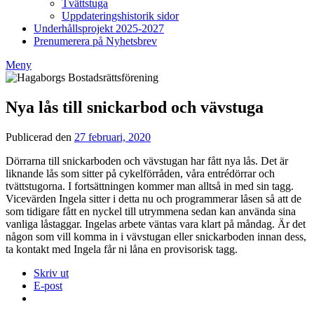
Tvättstuga
Uppdateringshistorik sidor
Underhållsprojekt 2025-2027
Prenumerera på Nyhetsbrev
Meny
Nya lås till snickarbod och vävstuga
Publicerad den
27 februari, 2020
av
Styrelsen
Dörrarna till snickarboden och vävstugan har fått nya lås. Det är
BRF
liknande lås som sitter på cykelförråden, våra entrédörrar och
Hagaborg
tvättstugorna. I fortsättningen kommer man alltså in med sin tagg.
Vicevärden Ingela sitter i detta nu och programmerar låsen så att de
som tidigare fått en nyckel till utrymmena sedan kan använda sina
vanliga låstaggar. Ingelas arbete väntas vara klart på måndag. Är det
någon som vill komma in i vävstugan eller snickarboden innan dess,
ta kontakt med Ingela får ni låna en provisorisk tagg.
Skriv ut
E-post