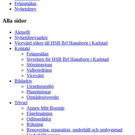
Felanmälan
Nyhetsbrev
Alla sidor
Aktuellt
Nyhetsbrevsarkiv
Vicevärd sökes till HSB Brf Hagaborg i Karlstad
Kontakt
Felanmälan
Styrelsen för HSB Brf Hagaborg i Karlstad
Störningsjour
Valberedning
Vicevärd
Bildarkiv
Utomhusmiljö
Planritningar
Områdesöversikt
Trivsel
Appen Mitt Boende
Fågelmatning
Odlingslådor
Rökning
Renovering, reparation, underhåll och ombyggnad