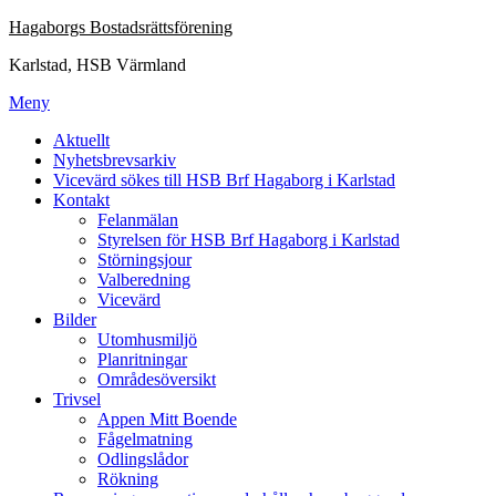
Hoppa
Hagaborgs Bostadsrättsförening
till
Karlstad, HSB Värmland
innehåll
Meny
Aktuellt
Nyhetsbrevsarkiv
Vicevärd sökes till HSB Brf Hagaborg i Karlstad
Kontakt
Felanmälan
Styrelsen för HSB Brf Hagaborg i Karlstad
Störningsjour
Valberedning
Vicevärd
Bilder
Utomhusmiljö
Planritningar
Områdesöversikt
Trivsel
Appen Mitt Boende
Fågelmatning
Odlingslådor
Rökning