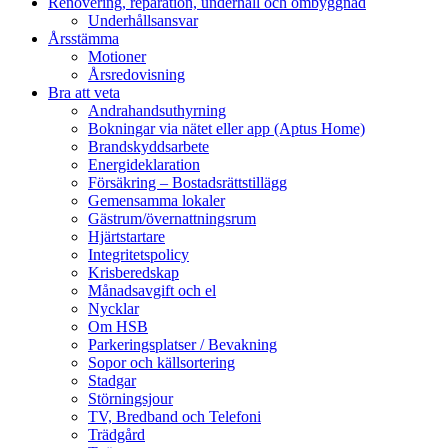
Renovering, reparation, underhåll och ombyggnad
Underhållsansvar
Årsstämma
Motioner
Årsredovisning
Bra att veta
Andrahandsuthyrning
Bokningar via nätet eller app (Aptus Home)
Brandskyddsarbete
Energideklaration
Försäkring – Bostadsrättstillägg
Gemensamma lokaler
Gästrum/övernattningsrum
Hjärtstartare
Integritetspolicy
Krisberedskap
Månadsavgift och el
Nycklar
Om HSB
Parkeringsplatser / Bevakning
Sopor och källsortering
Stadgar
Störningsjour
TV, Bredband och Telefoni
Trädgård