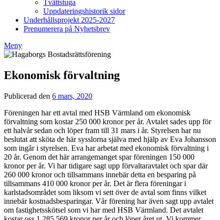
Tvättstuga
Uppdateringshistorik sidor
Underhållsprojekt 2025-2027
Prenumerera på Nyhetsbrev
Meny
Ekonomisk förvaltning
Publicerad den
6 mars, 2020
av
Styrelsen
Föreningen har ett avtal med HSB Värmland om ekonomisk
BRF
förvaltning som kostar 250 000 kronor per år. Avtalet sades upp för
Hagaborg
ett halvår sedan och löper fram till 31 mars i år. Styrelsen har nu
beslutat att sköta de här sysslorna själva med hjälp av Eva Johansson
som ingår i styrelsen. Eva har arbetat med ekonomisk förvaltning i
20 år. Genom det här arrangemanget spar föreningen 150 000
kronor per år. Vi har tidigare sagt upp förvaltaravtalet och spar där
260 000 kronor och tillsammans innebär detta en besparing på
tillsammans 410 000 kronor per år. Det är flera föreningar i
karlstadsområdet som liksom vi sett över de avtal som finns vilket
innebär kostnadsbesparingar. Vår förening har även sagt upp avtalet
om fastighetsskötsel som vi har med HSB Värmland. Det avtalet
kostar oss 1 285 569 kronor per år och löper året ut. Vi kommer