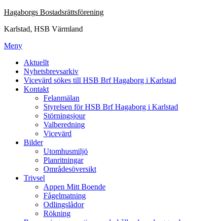
Hoppa
Hagaborgs Bostadsrättsförening
till
Karlstad, HSB Värmland
innehåll
Meny
Aktuellt
Nyhetsbrevsarkiv
Vicevärd sökes till HSB Brf Hagaborg i Karlstad
Kontakt
Felanmälan
Styrelsen för HSB Brf Hagaborg i Karlstad
Störningsjour
Valberedning
Vicevärd
Bilder
Utomhusmiljö
Planritningar
Områdesöversikt
Trivsel
Appen Mitt Boende
Fågelmatning
Odlingslådor
Rökning