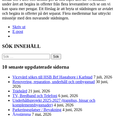
under året att begära in offerter från flera leverantörer och se om vi
kan spara mer pengar. Ett förslag är att bryta ut städningen ur avtalet
och begära in offerter på det separat. Flera medlemmar har uttryckt
missnöje med den nuvarande städningen.
Skriv ut
E-post
SÖK INNEHÅLL
Sök
efter:
10 senaste uppdaterade sidorna
Vicevärd sökes till HSB Brf Hagaborg i Karlstad
7 juli, 2026
Renovering, reparation, underhåll och ombyggnad
30 juni,
2026
Trädgård
21 juni, 2026
TV, Bredband och Telefoni
6 juni, 2026
Underhållsprojekt 2025-2027 (trapphus, hissar och
komplementsbyggnader)
4 juni, 2026
Parkeringsplatser / Bevakning
4 juni, 2026
Årsstämma
7 maj, 2026