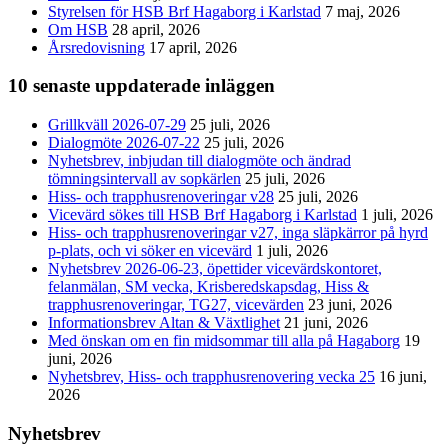
Styrelsen för HSB Brf Hagaborg i Karlstad
7 maj, 2026
Om HSB
28 april, 2026
Årsredovisning
17 april, 2026
10 senaste uppdaterade inläggen
Grillkväll 2026-07-29
25 juli, 2026
Dialogmöte 2026-07-22
25 juli, 2026
Nyhetsbrev, inbjudan till dialogmöte och ändrad
tömningsintervall av sopkärlen
25 juli, 2026
Hiss- och trapphusrenoveringar v28
25 juli, 2026
Vicevärd sökes till HSB Brf Hagaborg i Karlstad
1 juli, 2026
Hiss- och trapphusrenoveringar v27, inga släpkärror på hyrd
p-plats, och vi söker en vicevärd
1 juli, 2026
Nyhetsbrev 2026-06-23, öpettider vicevärdskontoret,
felanmälan, SM vecka, Krisberedskapsdag, Hiss &
trapphusrenoveringar, TG27, vicevärden
23 juni, 2026
Informationsbrev Altan & Växtlighet
21 juni, 2026
Med önskan om en fin midsommar till alla på Hagaborg
19
juni, 2026
Nyhetsbrev, Hiss- och trapphusrenovering vecka 25
16 juni,
2026
Nyhetsbrev