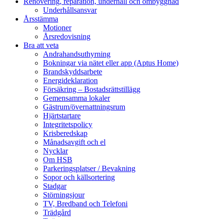
Renovering, reparation, underhåll och ombyggnad
Underhållsansvar
Årsstämma
Motioner
Årsredovisning
Bra att veta
Andrahandsuthyrning
Bokningar via nätet eller app (Aptus Home)
Brandskyddsarbete
Energideklaration
Försäkring – Bostadsrättstillägg
Gemensamma lokaler
Gästrum/övernattningsrum
Hjärtstartare
Integritetspolicy
Krisberedskap
Månadsavgift och el
Nycklar
Om HSB
Parkeringsplatser / Bevakning
Sopor och källsortering
Stadgar
Störningsjour
TV, Bredband och Telefoni
Trädgård