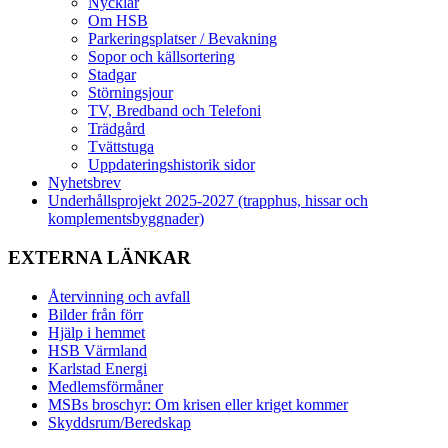
Nycklar
Om HSB
Parkeringsplatser / Bevakning
Sopor och källsortering
Stadgar
Störningsjour
TV, Bredband och Telefoni
Trädgård
Tvättstuga
Uppdateringshistorik sidor
Nyhetsbrev
Underhållsprojekt 2025-2027 (trapphus, hissar och
komplementsbyggnader)
EXTERNA LÄNKAR
Återvinning och avfall
Bilder från förr
Hjälp i hemmet
HSB Värmland
Karlstad Energi
Medlemsförmåner
MSBs broschyr: Om krisen eller kriget kommer
Skyddsrum/Beredskap