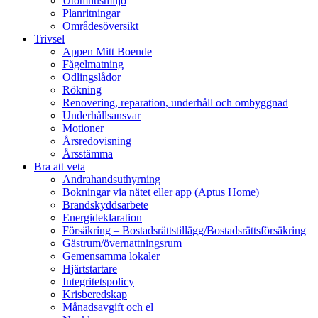
Utomhusmiljö
Planritningar
Områdesöversikt
Trivsel
Appen Mitt Boende
Fågelmatning
Odlingslådor
Rökning
Renovering, reparation, underhåll och ombyggnad
Underhållsansvar
Motioner
Årsredovisning
Årsstämma
Bra att veta
Andrahandsuthyrning
Bokningar via nätet eller app (Aptus Home)
Brandskyddsarbete
Energideklaration
Försäkring – Bostadsrättstillägg/Bostadsrättsförsäkring
Gästrum/övernattningsrum
Gemensamma lokaler
Hjärtstartare
Integritetspolicy
Krisberedskap
Månadsavgift och el