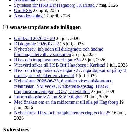
Styrelsen för HSB Brf Hagaborg i Karlstad
7 maj, 2026
Om HSB
28 april, 2026
Årsredovisning
17 april, 2026
10 senaste uppdaterade inläggen
Grillkväll 2026-07-29
25 juli, 2026
Dialogmöte 2026-07-22
25 juli, 2026
Nyhetsbrev, inbjudan till dialogmöte och ändrad
tömningsintervall av sopkärlen
25 juli, 2026
Hiss- och trapphusrenoveringar v28
25 juli, 2026
Vicevärd sökes till HSB Brf Hagaborg i Karlstad
1 juli, 2026
Hiss- och trapphusrenoveringar v27, inga släpkärror på hyrd
p-plats, och vi söker en vicevärd
1 juli, 2026
Nyhetsbrev 2026-06-23, öpettider vicevärdskontoret,
felanmälan, SM vecka, Krisberedskapsdag, Hiss &
trapphusrenoveringar, TG27, vicevärden
23 juni, 2026
Informationsbrev Altan & Växtlighet
21 juni, 2026
Med önskan om en fin midsommar till alla på Hagaborg
19
juni, 2026
Nyhetsbrev, Hiss- och trapphusrenovering vecka 25
16 juni,
2026
Nyhetsbrev