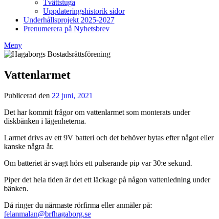
Tvättstuga
Uppdateringshistorik sidor
Underhållsprojekt 2025-2027
Prenumerera på Nyhetsbrev
Meny
Vattenlarmet
Publicerad den
22 juni, 2021
av
Styrelsen
Det har kommit frågor om vattenlarmet som monterats under
BRF
diskbänken i lägenheterna.
Hagaborg
Larmet drivs av ett 9V batteri och det behöver bytas efter något eller
kanske några år.
Om batteriet är svagt hörs ett pulserande pip var 30:e sekund.
Piper det hela tiden är det ett läckage på någon vattenledning under
bänken.
Då ringer du närmaste rörfirma eller anmäler på:
felanmalan@brfhagaborg.se