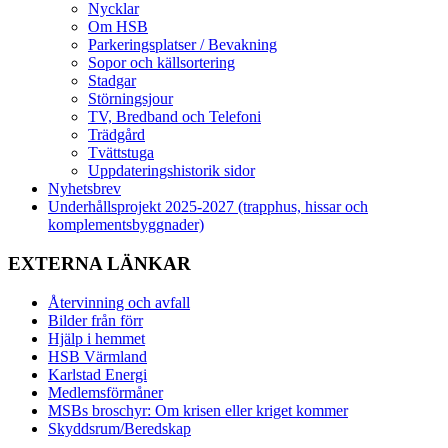
Nycklar
Om HSB
Parkeringsplatser / Bevakning
Sopor och källsortering
Stadgar
Störningsjour
TV, Bredband och Telefoni
Trädgård
Tvättstuga
Uppdateringshistorik sidor
Nyhetsbrev
Underhållsprojekt 2025-2027 (trapphus, hissar och
komplementsbyggnader)
EXTERNA LÄNKAR
Återvinning och avfall
Bilder från förr
Hjälp i hemmet
HSB Värmland
Karlstad Energi
Medlemsförmåner
MSBs broschyr: Om krisen eller kriget kommer
Skyddsrum/Beredskap