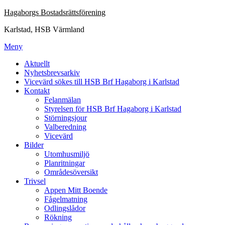
Hoppa
Hagaborgs Bostadsrättsförening
till
Karlstad, HSB Värmland
innehåll
Meny
Aktuellt
Nyhetsbrevsarkiv
Vicevärd sökes till HSB Brf Hagaborg i Karlstad
Kontakt
Felanmälan
Styrelsen för HSB Brf Hagaborg i Karlstad
Störningsjour
Valberedning
Vicevärd
Bilder
Utomhusmiljö
Planritningar
Områdesöversikt
Trivsel
Appen Mitt Boende
Fågelmatning
Odlingslådor
Rökning