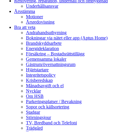
Renovering, reparation, underhåll och ombyggnad
Underhållsansvar
Årsstämma
Motioner
Årsredovisning
Bra att veta
Andrahandsuthyrning
Bokningar via nätet eller app (Aptus Home)
Brandskyddsarbete
Energideklaration
Försäkring – Bostadsrättstillägg
Gemensamma lokaler
Gästrum/övernattningsrum
Hjärtstartare
Integritetspolicy
Krisberedskap
Månadsavgift och el
Nycklar
Om HSB
Parkeringsplatser / Bevakning
Sopor och källsortering
Stadgar
Störningsjour
TV, Bredband och Telefoni
Trädgård