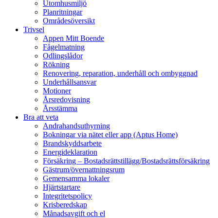
Utomhusmiljö
Planritningar
Områdesöversikt
Trivsel
Appen Mitt Boende
Fågelmatning
Odlingslådor
Rökning
Renovering, reparation, underhåll och ombyggnad
Underhållsansvar
Motioner
Årsredovisning
Årsstämma
Bra att veta
Andrahandsuthyrning
Bokningar via nätet eller app (Aptus Home)
Brandskyddsarbete
Energideklaration
Försäkring – Bostadsrättstillägg/Bostadsrättsförsäkring
Gästrum/övernattningsrum
Gemensamma lokaler
Hjärtstartare
Integritetspolicy
Krisberedskap
Månadsavgift och el