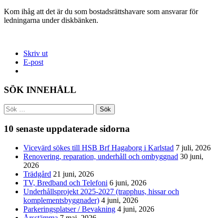
Kom ihåg att det är du som bostadsrättshavare som ansvarar för
ledningarna under diskbänken.
Skriv ut
E-post
SÖK INNEHÅLL
Sök
efter:
10 senaste uppdaterade sidorna
Vicevärd sökes till HSB Brf Hagaborg i Karlstad
7 juli, 2026
Renovering, reparation, underhåll och ombyggnad
30 juni,
2026
Trädgård
21 juni, 2026
TV, Bredband och Telefoni
6 juni, 2026
Underhållsprojekt 2025-2027 (trapphus, hissar och
komplementsbyggnader)
4 juni, 2026
Parkeringsplatser / Bevakning
4 juni, 2026
Årsstämma
7 maj, 2026