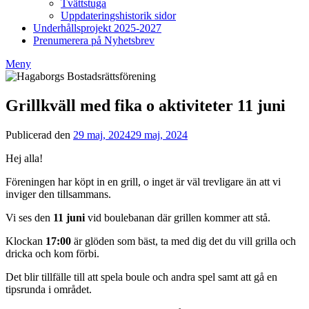
Tvättstuga
Uppdateringshistorik sidor
Underhållsprojekt 2025-2027
Prenumerera på Nyhetsbrev
Meny
Grillkväll med fika o aktiviteter 11 juni
Publicerad den
29 maj, 2024
29 maj, 2024
av
Styrelsen
Hej alla!
BRF
Hagaborg
Föreningen har köpt in en grill, o inget är väl trevligare än att vi
inviger den tillsammans.
Vi ses den
11 juni
vid boulebanan där grillen kommer att stå.
Klockan
17:00
är glöden som bäst, ta med dig det du vill grilla och
dricka och kom förbi.
Det blir tillfälle till att spela boule och andra spel samt att gå en
tipsrunda i området.