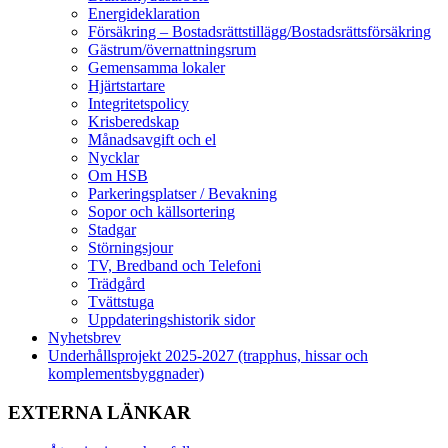
Energideklaration
Försäkring – Bostadsrättstillägg/Bostadsrättsförsäkring
Gästrum/övernattningsrum
Gemensamma lokaler
Hjärtstartare
Integritetspolicy
Krisberedskap
Månadsavgift och el
Nycklar
Om HSB
Parkeringsplatser / Bevakning
Sopor och källsortering
Stadgar
Störningsjour
TV, Bredband och Telefoni
Trädgård
Tvättstuga
Uppdateringshistorik sidor
Nyhetsbrev
Underhållsprojekt 2025-2027 (trapphus, hissar och
komplementsbyggnader)
EXTERNA LÄNKAR