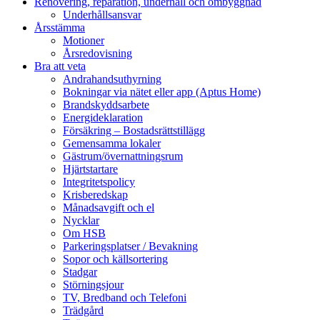
Renovering, reparation, underhåll och ombyggnad
Underhållsansvar
Årsstämma
Motioner
Årsredovisning
Bra att veta
Andrahandsuthyrning
Bokningar via nätet eller app (Aptus Home)
Brandskyddsarbete
Energideklaration
Försäkring – Bostadsrättstillägg
Gemensamma lokaler
Gästrum/övernattningsrum
Hjärtstartare
Integritetspolicy
Krisberedskap
Månadsavgift och el
Nycklar
Om HSB
Parkeringsplatser / Bevakning
Sopor och källsortering
Stadgar
Störningsjour
TV, Bredband och Telefoni
Trädgård