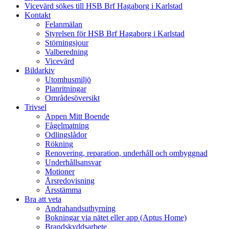
Vicevärd sökes till HSB Brf Hagaborg i Karlstad
Kontakt
Felanmälan
Styrelsen för HSB Brf Hagaborg i Karlstad
Störningsjour
Valberedning
Vicevärd
Bildarkiv
Utomhusmiljö
Planritningar
Områdesöversikt
Trivsel
Appen Mitt Boende
Fågelmatning
Odlingslådor
Rökning
Renovering, reparation, underhåll och ombyggnad
Underhållsansvar
Motioner
Årsredovisning
Årsstämma
Bra att veta
Andrahandsuthyrning
Bokningar via nätet eller app (Aptus Home)
Brandskyddsarbete