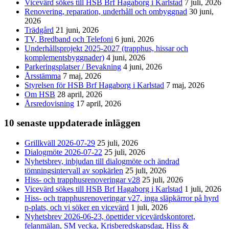
Vicevärd sökes till HSB Brf Hagaborg i Karlstad
7 juli, 2026
Renovering, reparation, underhåll och ombyggnad
30 juni,
2026
Trädgård
21 juni, 2026
TV, Bredband och Telefoni
6 juni, 2026
Underhållsprojekt 2025-2027 (trapphus, hissar och
komplementsbyggnader)
4 juni, 2026
Parkeringsplatser / Bevakning
4 juni, 2026
Årsstämma
7 maj, 2026
Styrelsen för HSB Brf Hagaborg i Karlstad
7 maj, 2026
Om HSB
28 april, 2026
Årsredovisning
17 april, 2026
10 senaste uppdaterade inläggen
Grillkväll 2026-07-29
25 juli, 2026
Dialogmöte 2026-07-22
25 juli, 2026
Nyhetsbrev, inbjudan till dialogmöte och ändrad
tömningsintervall av sopkärlen
25 juli, 2026
Hiss- och trapphusrenoveringar v28
25 juli, 2026
Vicevärd sökes till HSB Brf Hagaborg i Karlstad
1 juli, 2026
Hiss- och trapphusrenoveringar v27, inga släpkärror på hyrd
p-plats, och vi söker en vicevärd
1 juli, 2026
Nyhetsbrev 2026-06-23, öpettider vicevärdskontoret,
felanmälan, SM vecka, Krisberedskapsdag, Hiss &