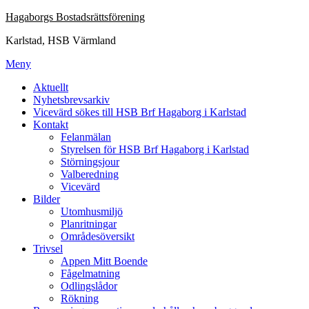
Hoppa
Hagaborgs Bostadsrättsförening
till
Karlstad, HSB Värmland
innehåll
Meny
Aktuellt
Nyhetsbrevsarkiv
Vicevärd sökes till HSB Brf Hagaborg i Karlstad
Kontakt
Felanmälan
Styrelsen för HSB Brf Hagaborg i Karlstad
Störningsjour
Valberedning
Vicevärd
Bilder
Utomhusmiljö
Planritningar
Områdesöversikt
Trivsel
Appen Mitt Boende
Fågelmatning
Odlingslådor
Rökning