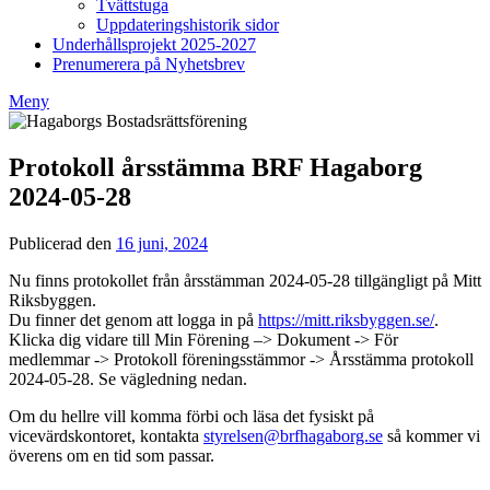
Tvättstuga
Uppdateringshistorik sidor
Underhållsprojekt 2025-2027
Prenumerera på Nyhetsbrev
Meny
Protokoll årsstämma BRF Hagaborg
2024-05-28
Publicerad den
16 juni, 2024
av
Styrelsen
Nu finns protokollet från årsstämman 2024-05-28 tillgängligt på Mitt
BRF
Riksbyggen.
Hagaborg
Du finner det genom att logga in på
https://mitt.riksbyggen.se/
.
Klicka dig vidare till Min Förening –> Dokument -> För
medlemmar -> Protokoll föreningsstämmor -> Årsstämma protokoll
2024-05-28. Se vägledning nedan.
Om du hellre vill komma förbi och läsa det fysiskt på
vicevärdskontoret, kontakta
styrelsen@brfhagaborg.se
så kommer vi
överens om en tid som passar.