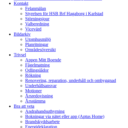
Kontakt
Felanmälan
Styrelsen för HSB Brf Hagaborg i Karlstad
Störningsjour
Valberedning
Vicevärd
Bildarkiv
Utomhusmiljö
Planritningar
Områdesöversikt
Trivsel
Appen Mitt Boende
Fågelmatning
Odlingslådor
Rökning
Renovering, reparation, underhåll och ombyggnad
Underhållsansvar
Motioner
Årsredovisning
Årsstämma
Bra att veta
Andrahandsuthyrning
Bokningar via nätet eller app (Aptus Home)
Brandskyddsarbete
Energideklaration