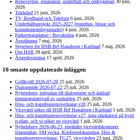
Renovering, reparation, underhåll och ombyggnad
30 juni,
2026
Trädgård
21 juni, 2026
TV, Bredband och Telefoni
6 juni, 2026
Underhållsprojekt 2025-2027 (trapphus, hissar och
komplementsbyggnader)
4 juni, 2026
Parkeringsplatser / Bevakning
4 juni, 2026
Årsstämma
7 maj, 2026
Styrelsen för HSB Brf Hagaborg i Karlstad
7 maj, 2026
Om HSB
28 april, 2026
Årsredovisning
17 april, 2026
10 senaste uppdaterade inläggen
Grillkväll 2026-07-29
25 juli, 2026
Dialogmöte 2026-07-22
25 juli, 2026
Nyhetsbrev, inbjudan till dialogmöte och ändrad
tömningsintervall av sopkärlen
25 juli, 2026
Hiss- och trapphusrenoveringar v28
25 juli, 2026
Vicevärd sökes till HSB Brf Hagaborg i Karlstad
1 juli, 2026
Hiss- och trapphusrenoveringar v27, inga släpkärror på hyrd
p-plats, och vi söker en vicevärd
1 juli, 2026
Nyhetsbrev 2026-06-23, öpettider vicevärdskontoret,
felanmälan, SM vecka, Krisberedskapsdag, Hiss &
trapphusrenoveringar, TG27, vicevärden
23 juni, 2026