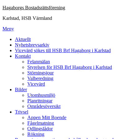
Hoppa
Hagaborgs Bostadsrättsförening
till
Karlstad, HSB Värmland
innehåll
Meny
Aktuellt
Nyhetsbrevsarkiv
Vicevärd sökes till HSB Brf Hagaborg i Karlstad
Kontakt
Felanmälan
Styrelsen för HSB Brf Hagaborg i Karlstad
Störningsjour
Valberedning
Vicevärd
Bilder
Utomhusmiljö
Planritningar
Områdesöversikt
Trivsel
Appen Mitt Boende
Fågelmatning
Odlingslådor
Rökning