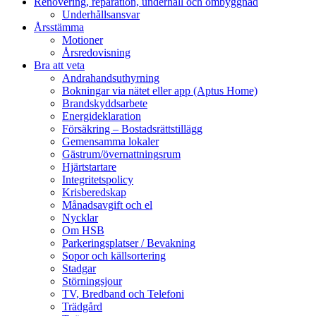
Renovering, reparation, underhåll och ombyggnad
Underhållsansvar
Årsstämma
Motioner
Årsredovisning
Bra att veta
Andrahandsuthyrning
Bokningar via nätet eller app (Aptus Home)
Brandskyddsarbete
Energideklaration
Försäkring – Bostadsrättstillägg
Gemensamma lokaler
Gästrum/övernattningsrum
Hjärtstartare
Integritetspolicy
Krisberedskap
Månadsavgift och el
Nycklar
Om HSB
Parkeringsplatser / Bevakning
Sopor och källsortering
Stadgar
Störningsjour
TV, Bredband och Telefoni
Trädgård