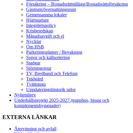
Försäkring – Bostadsrättstillägg/Bostadsrättsförsäkring
Gästrum/övernattningsrum
Gemensamma lokaler
Hjärtstartare
Integritetspolicy
Krisberedskap
Månadsavgift och el
Nycklar
Om HSB
Parkeringsplatser / Bevakning
Sopor och källsortering
Stadgar
Störningsjour
TV, Bredband och Telefoni
Trädgård
Tvättstuga
Uppdateringshistorik sidor
Nyhetsbrev
Underhållsprojekt 2025-2027 (trapphus, hissar och
komplementsbyggnader)
EXTERNA LÄNKAR
Återvinning och avfall