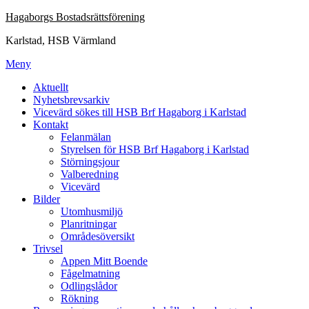
Hoppa
Hagaborgs Bostadsrättsförening
till
Karlstad, HSB Värmland
innehåll
Meny
Aktuellt
Nyhetsbrevsarkiv
Vicevärd sökes till HSB Brf Hagaborg i Karlstad
Kontakt
Felanmälan
Styrelsen för HSB Brf Hagaborg i Karlstad
Störningsjour
Valberedning
Vicevärd
Bilder
Utomhusmiljö
Planritningar
Områdesöversikt
Trivsel
Appen Mitt Boende
Fågelmatning
Odlingslådor
Rökning