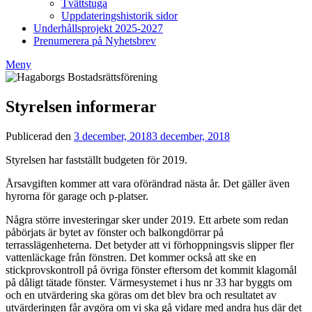
Tvättstuga
Uppdateringshistorik sidor
Underhållsprojekt 2025-2027
Prenumerera på Nyhetsbrev
Meny
Styrelsen informerar
Publicerad den
3 december, 2018
3 december, 2018
av
Styrelsen
Styrelsen har fastställt budgeten för 2019.
BRF
Hagaborg
Årsavgiften kommer att vara oförändrad nästa år. Det gäller även
hyrorna för garage och p-platser.
Några större investeringar sker under 2019. Ett arbete som redan
påbörjats är bytet av fönster och balkongdörrar på
terrasslägenheterna. Det betyder att vi förhoppningsvis slipper fler
vattenläckage från fönstren. Det kommer också att ske en
stickprovskontroll på övriga fönster eftersom det kommit klagomål
på dåligt tätade fönster. Värmesystemet i hus nr 33 har byggts om
och en utvärdering ska göras om det blev bra och resultatet av
utvärderingen får avgöra om vi ska gå vidare med andra hus där det