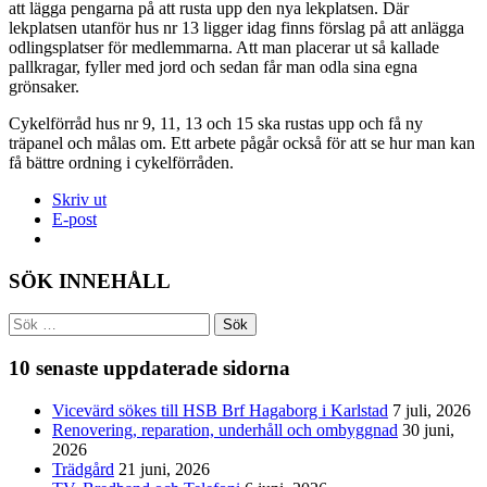
att lägga pengarna på att rusta upp den nya lekplatsen. Där
lekplatsen utanför hus nr 13 ligger idag finns förslag på att anlägga
odlingsplatser för medlemmarna. Att man placerar ut så kallade
pallkragar, fyller med jord och sedan får man odla sina egna
grönsaker.
Cykelförråd hus nr 9, 11, 13 och 15 ska rustas upp och få ny
träpanel och målas om. Ett arbete pågår också för att se hur man kan
få bättre ordning i cykelförråden.
Skriv ut
E-post
SÖK INNEHÅLL
Sök
efter:
10 senaste uppdaterade sidorna
Vicevärd sökes till HSB Brf Hagaborg i Karlstad
7 juli, 2026
Renovering, reparation, underhåll och ombyggnad
30 juni,
2026
Trädgård
21 juni, 2026