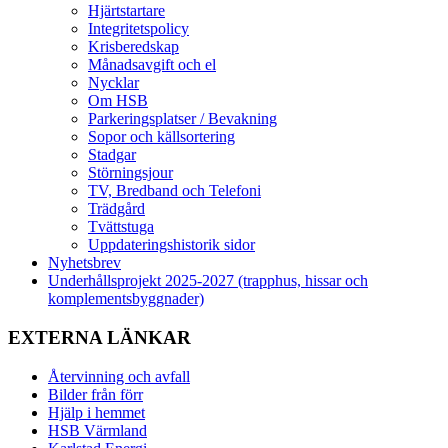
Hjärtstartare
Integritetspolicy
Krisberedskap
Månadsavgift och el
Nycklar
Om HSB
Parkeringsplatser / Bevakning
Sopor och källsortering
Stadgar
Störningsjour
TV, Bredband och Telefoni
Trädgård
Tvättstuga
Uppdateringshistorik sidor
Nyhetsbrev
Underhållsprojekt 2025-2027 (trapphus, hissar och
komplementsbyggnader)
EXTERNA LÄNKAR
Återvinning och avfall
Bilder från förr
Hjälp i hemmet
HSB Värmland