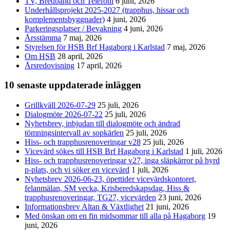
TV, Bredband och Telefoni
6 juni, 2026
Underhållsprojekt 2025-2027 (trapphus, hissar och
komplementsbyggnader)
4 juni, 2026
Parkeringsplatser / Bevakning
4 juni, 2026
Årsstämma
7 maj, 2026
Styrelsen för HSB Brf Hagaborg i Karlstad
7 maj, 2026
Om HSB
28 april, 2026
Årsredovisning
17 april, 2026
10 senaste uppdaterade inläggen
Grillkväll 2026-07-29
25 juli, 2026
Dialogmöte 2026-07-22
25 juli, 2026
Nyhetsbrev, inbjudan till dialogmöte och ändrad
tömningsintervall av sopkärlen
25 juli, 2026
Hiss- och trapphusrenoveringar v28
25 juli, 2026
Vicevärd sökes till HSB Brf Hagaborg i Karlstad
1 juli, 2026
Hiss- och trapphusrenoveringar v27, inga släpkärror på hyrd
p-plats, och vi söker en vicevärd
1 juli, 2026
Nyhetsbrev 2026-06-23, öpettider vicevärdskontoret,
felanmälan, SM vecka, Krisberedskapsdag, Hiss &
trapphusrenoveringar, TG27, vicevärden
23 juni, 2026
Informationsbrev Altan & Växtlighet
21 juni, 2026
Med önskan om en fin midsommar till alla på Hagaborg
19
juni, 2026