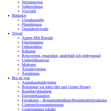
Störningsjour
Valberedning
Vicevärd
Bildarkiv
Utomhusmiljö
Planritningar
Områdesöversikt
Trivsel
Appen Mitt Boende
Fågelmatning
Odlingslådor
Rökning
Renovering, reparation, underhåll och ombyggnad
Underhållsansvar
Motioner
Årsredovisning
Årsstämma
Bra att veta
Andrahandsuthyrning
Bokningar via nätet eller app (Aptus Home)
Brandskyddsarbete
Energideklaration
Försäkring – Bostadsrättstillägg/Bostadsrättsförsäkring
Gästrum/övernattningsrum
Gemensamma lokaler