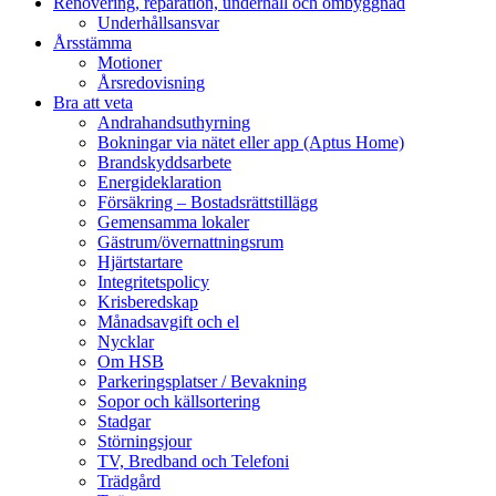
Renovering, reparation, underhåll och ombyggnad
Underhållsansvar
Årsstämma
Motioner
Årsredovisning
Bra att veta
Andrahandsuthyrning
Bokningar via nätet eller app (Aptus Home)
Brandskyddsarbete
Energideklaration
Försäkring – Bostadsrättstillägg
Gemensamma lokaler
Gästrum/övernattningsrum
Hjärtstartare
Integritetspolicy
Krisberedskap
Månadsavgift och el
Nycklar
Om HSB
Parkeringsplatser / Bevakning
Sopor och källsortering
Stadgar
Störningsjour
TV, Bredband och Telefoni
Trädgård