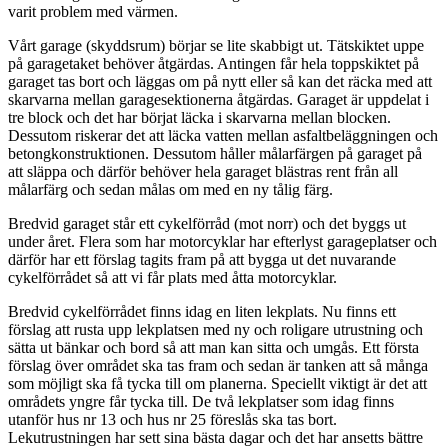
varit problem med värmen.
Vårt garage (skyddsrum) börjar se lite skabbigt ut. Tätskiktet uppe
på garagetaket behöver åtgärdas. Antingen får hela toppskiktet på
garaget tas bort och läggas om på nytt eller så kan det räcka med att
skarvarna mellan garagesektionerna åtgärdas. Garaget är uppdelat i
tre block och det har börjat läcka i skarvarna mellan blocken.
Dessutom riskerar det att läcka vatten mellan asfaltbeläggningen och
betongkonstruktionen. Dessutom håller målarfärgen på garaget på
att släppa och därför behöver hela garaget blästras rent från all
målarfärg och sedan målas om med en ny tålig färg.
Bredvid garaget står ett cykelförråd (mot norr) och det byggs ut
under året. Flera som har motorcyklar har efterlyst garageplatser och
därför har ett förslag tagits fram på att bygga ut det nuvarande
cykelförrådet så att vi får plats med åtta motorcyklar.
Bredvid cykelförrådet finns idag en liten lekplats. Nu finns ett
förslag att rusta upp lekplatsen med ny och roligare utrustning och
sätta ut bänkar och bord så att man kan sitta och umgås. Ett första
förslag över området ska tas fram och sedan är tanken att så många
som möjligt ska få tycka till om planerna. Speciellt viktigt är det att
områdets yngre får tycka till. De två lekplatser som idag finns
utanför hus nr 13 och hus nr 25 föreslås ska tas bort.
Lekutrustningen har sett sina bästa dagar och det har ansetts bättre