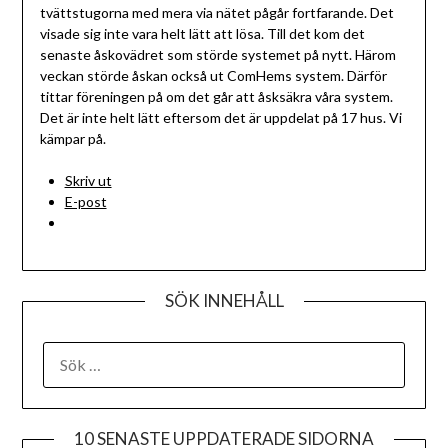
Hagaborg
tvättstugorna med mera via nätet pågår fortfarande. Det
visade sig inte vara helt lätt att lösa. Till det kom det
senaste åskovädret som störde systemet på nytt. Härom
veckan störde åskan också ut ComHems system. Därför
tittar föreningen på om det går att åsksäkra våra system.
Det är inte helt lätt eftersom det är uppdelat på 17 hus. Vi
kämpar på.
Skriv ut
E-post
SÖK INNEHÅLL
SÖK
EFTER:
10 SENASTE UPPDATERADE SIDORNA