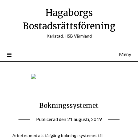
Hoppa
Hagaborgs
till
innehåll
Bostadsrättsförening
Karlstad, HSB Värmland
Meny
Bokningssystemet
Publicerad den
21 augusti, 2019
av
Styrelsen
BRF
Arbetet med att få igång bokningssystemet till