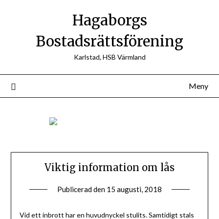
Hoppa
Hagaborgs
till
innehåll
Bostadsrättsförening
Karlstad, HSB Värmland
Meny
Viktig information om lås
Publicerad den
15 augusti, 2018
av
Styrelsen
BRF
Vid ett inbrott har en huvudnyckel stulits. Samtidigt stals