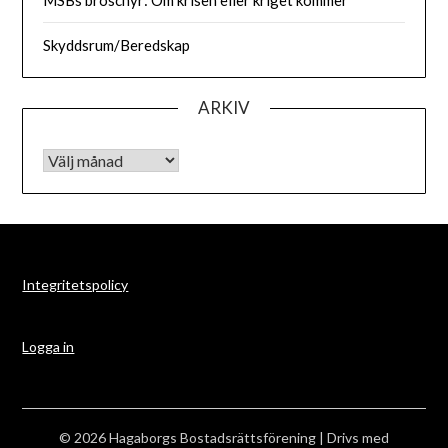
MSBs broschyr: Om krisen eller kriget kommer
Skyddsrum/Beredskap
ARKIV
Arkiv
Integritetspolicy
Logga in
© 2026 Hagaborgs Bostadsrättsförening
| Drivs med