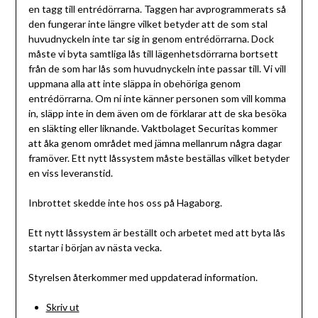
Hagaborg
en tagg till entrédörrarna. Taggen har avprogrammerats så
den fungerar inte längre vilket betyder att de som stal
huvudnyckeln inte tar sig in genom entrédörrarna. Dock
måste vi byta samtliga lås till lägenhetsdörrarna bortsett
från de som har lås som huvudnyckeln inte passar till. Vi vill
uppmana alla att inte släppa in obehöriga genom
entrédörrarna. Om ni inte känner personen som vill komma
in, släpp inte in dem även om de förklarar att de ska besöka
en släkting eller liknande. Vaktbolaget Securitas kommer
att åka genom området med jämna mellanrum några dagar
framöver. Ett nytt låssystem måste beställas vilket betyder
en viss leveranstid.
Inbrottet skedde inte hos oss på Hagaborg.
Ett nytt låssystem är beställt och arbetet med att byta lås
startar i början av nästa vecka.
Styrelsen återkommer med uppdaterad information.
Skriv ut